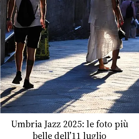
FOTO
CONCORSI
EVENTI
VIDEO
TV
PRINCIPATO
DI
MONACO
Umbria Jazz 2025: le foto più
belle dell’11 luglio
RMC