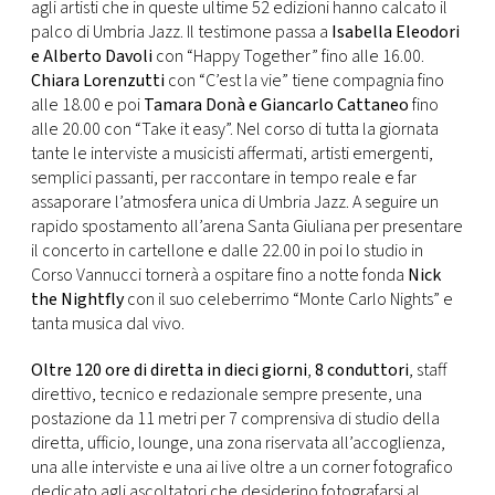
agli artisti che in queste ultime 52 edizioni hanno calcato il
palco di Umbria Jazz. Il testimone passa a
Isabella Eleodori
e Alberto Davoli
con “Happy Together” fino alle 16.00.
Chiara Lorenzutti
con “C’est la vie” tiene compagnia fino
alle 18.00 e poi
Tamara Donà e Giancarlo Cattaneo
fino
alle 20.00 con “Take it easy”. Nel corso di tutta la giornata
tante le interviste a musicisti affermati, artisti emergenti,
semplici passanti, per raccontare in tempo reale e far
assaporare l’atmosfera unica di Umbria Jazz. A seguire un
rapido spostamento all’arena Santa Giuliana per presentare
il concerto in cartellone e dalle 22.00 in poi lo studio in
Corso Vannucci tornerà a ospitare fino a notte fonda
Nick
the Nightfly
con il suo celeberrimo “Monte Carlo Nights” e
tanta musica dal vivo.
Oltre 120 ore di diretta in dieci giorni
,
8 conduttori
, staff
direttivo, tecnico e redazionale sempre presente, una
postazione da 11 metri per 7 comprensiva di studio della
diretta, ufficio, lounge, una zona riservata all’accoglienza,
una alle interviste e una ai live oltre a un corner fotografico
dedicato agli ascoltatori che desiderino fotografarsi al