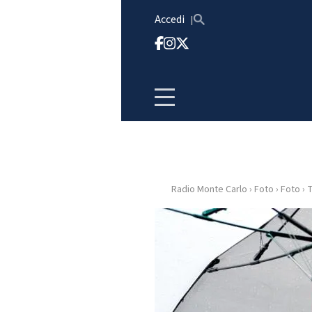
Vai al contenuto
Accedi
Radio Monte Carlo
›
Foto
›
Foto
›
T
HOME
RADIO
WEB
RADIO