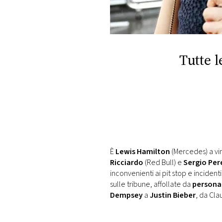
DI
MONACO
RMC
CONSIGLIA
Tutte l
È
Lewis Hamilton
(Mercedes) a vin
Ricciardo
(Red Bull) e
Sergio Per
inconvenienti ai pit stop e incidenti
sulle tribune, affollate da
personag
Dempsey
a
Justin Bieber
, da Cla