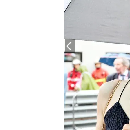
PLAYLIST
NEWS
FOTO
CONCORSI
EVENTI
VIDEO
TV
PRINCIPATO