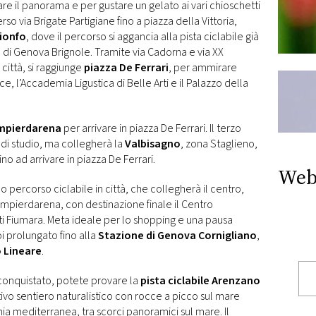
re il panorama e per gustare un gelato ai vari chioschetti
rso via Brigate Partigiane fino a piazza della Vittoria,
rionfo
, dove il percorso si aggancia alla pista ciclabile già
e di Genova Brignole. Tramite via Cadorna e via XX
città, si raggiunge
piazza De Ferrari
, per ammirare
ce, l’Accademia Ligustica di Belle Arti e il Palazzo della
mpierdarena
per arrivare in piazza De Ferrari. Il terzo
 di studio, ma collegherà la
Valbisagno
, zona Staglieno,
no ad arrivare in piazza De Ferrari.
Web
do percorso ciclabile in città, che collegherà il centro,
Sampierdarena, con destinazione finale il Centro
 Fiumara. Meta ideale per lo shopping e una pausa
poi prolungato fino alla
Stazione di Genova Cornigliano
,
 Lineare
.
conquistato, potete provare la
pista ciclabile Arenzano
tivo sentiero naturalistico con rocce a picco sul mare
ia mediterranea, tra scorci panoramici sul mare. Il