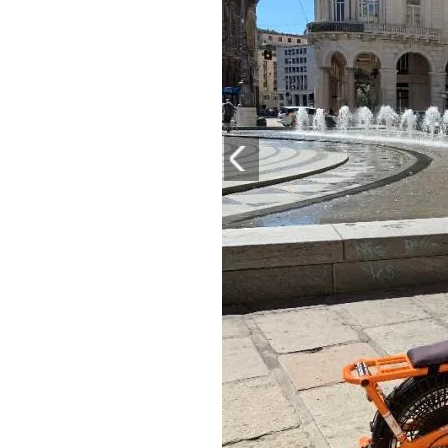
PLAYLIST
NEWS
FOTO
CONCORSI
EVENTI
VIDEO
TV
PRINCIPATO