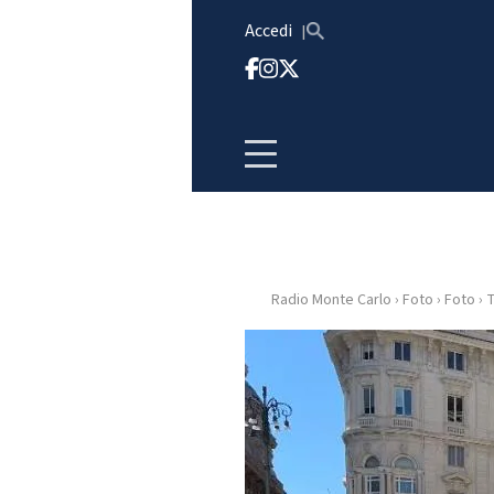
Vai al contenuto
Accedi
Radio Monte Carlo
›
Foto
›
Foto
›
T
HOME
RADIO
WEB
RADIO