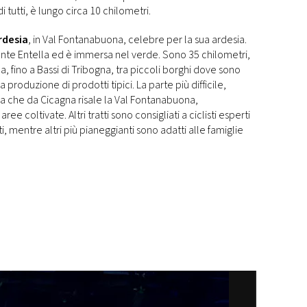
 tutti, è lungo circa 10 chilometri.
rdesia
, in Val Fontanabuona, celebre per la sua ardesia.
rente Entella ed è immersa nel verde. Sono 35 chilometri,
, fino a Bassi di Tribogna, tra piccoli borghi dove sono
 produzione di prodotti tipici. La parte più difficile,
ella che da Cicagna risale la Val Fontanabuona,
ee coltivate. Altri tratti sono consigliati a ciclisti esperti
ti, mentre altri più pianeggianti sono adatti alle famiglie
pen Modena 2026:
W
to più belle della
Su
ima edizione