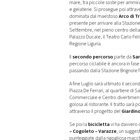
mare, tra piccole soste per ammira
e gelaterie. Si prosegue poi attrave
dominata dal maestoso
Arco di T
presente per arrivare alla Stazion
Settembre, nel pieno centro della 
Palazzo Ducale, il Teatro Carlo Feli
Regione Liguria.
Il
secondo percorso
parte da
Sa
percorso ciclabile è ancora in fase
passando dalla Stazione Brignole fi
A fine Luglio sarà ultimato il secon
Piazza De Ferrari, al quartiere di 
Commerciale e Centro divertimenti
golosa al ristorante. Il tratto sarà 
attraverso il progetto del
Giardino
Se poi la
bicicletta
vi ha davvero 
– Cogoleto – Varazze
, un sugges
punteggiate dalla rigogliosa macch