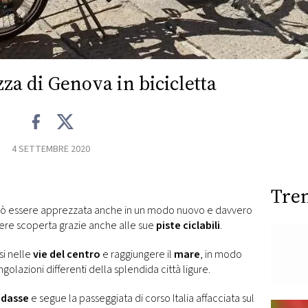
zza di Genova in bicicletta
4 SETTEMBRE 2020
Tre
ò essere apprezzata anche in un modo nuovo e davvero
ere scoperta grazie anche alle sue
piste ciclabili
.
si nelle
vie del centro
e raggiungere il
mare
, in modo
olazioni differenti della splendida città ligure.
dasse
e segue la passeggiata di corso Italia affacciata sul