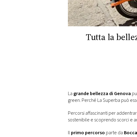
DI
MONACO
RMC
CONSIGLIA
Tutta la belle
La
grande bellezza di Genova
pu
green. Perché La Superba può ess
Percorsi affascinanti per addentrar
sostenibile e scoprendo scorci e ang
Il
primo percorso
parte da
Bocca