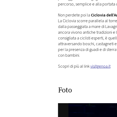
percorso, semplice e alla portata di
Non perdete poi la
Ciclovia dell’A
La Ciclovia scorre parallela al tor
dalla passeggiata a mare di Lavagna
ancora vivono antiche tradizioni e la
consigliata a ciclisti esperti, è qu
attraversando boschi, castagneti e ar
per la presenza di guadi e di sterra
con bambini.
Scopri di più al link
visitgenoa.it
Jazz O
le fo
Foto
pr