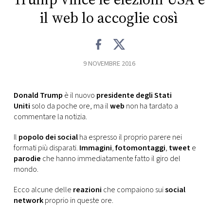
CONSIGLIA
il web lo accoglie così
9 NOVEMBRE 2016
Donald Trump
è il nuovo
presidente degli Stati
Uniti
solo da poche ore, ma il
web
non ha tardato a
commentare la notizia.
Il
popolo dei social
ha espresso il proprio parere nei
formati più disparati.
Immagini
,
fotomontaggi
,
tweet
e
parodie
che hanno immediatamente fatto il giro del
mondo.
Ecco alcune delle
reazioni
che compaiono sui
social
network
proprio in queste ore.