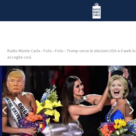
Vai al contenuto
Radio Monte Carlo
Radio Monte Carlo
›
Foto
›
Foto
›
Trump vince le elezioni USA e il web lo
HOME
accoglie così
RADIO
WEB
RADIO
PLAYLIST
NEWS