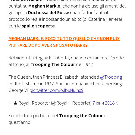
puntati su
Meghan Markle
, che non ha deluso gli amanti del
gossip. La
Duchessa del Sussex
ha infatti infranto il
protocollo reale indossando un abito (di Caterina Herrera)
con le
spalle scoperte
.
MEGHAN MARKLE: ECCO TUTTO QUELLO CHE NON PUO’
PIU’ FARE DOPO AVER SPOSATO HARRY
Nel video, La Regina Elisabetta, quando era ancora l’erede
al trono, al
Trooping The Colour
del 1947
The Queen, then Princess Elizabeth, attended
@Trooping
for the first time in 1947. She accompanied her father King
George VI.
pic.twitter.com/oJbuNulnx9
— ♔ Royal_Reporter (@Royal__Reporter)
7 юни 2018 г.
Ecco le foto più belle del
Trooping the Colour
di
quest’anno.