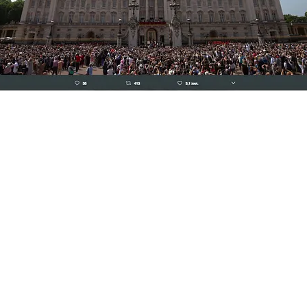
FOTO
CONCORSI
EVENTI
VIDEO
TV
PRINCIPATO
DI
MONACO
RMC