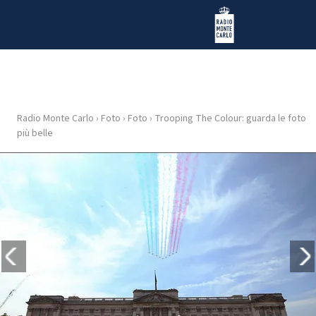
Vai al contenuto
Radio Monte Carlo
Radio Monte Carlo
›
Foto
›
Foto
›
Trooping The Colour: guarda le foto
HOME
più belle
RADIO
WEB
RADIO
PLAYLIST
NEWS