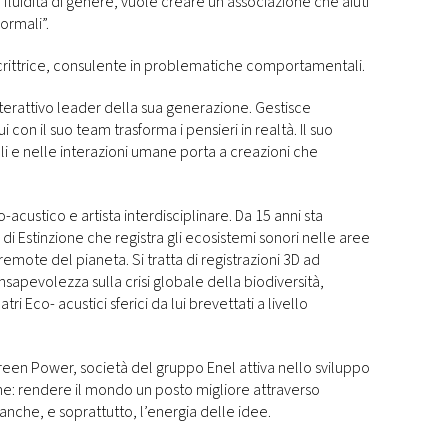
i fluidità di genere, vuole creare un’associazione che aiuti
normali”.
 scrittrice, consulente in problematiche comportamentali.
 interattivo leader della sua generazione. Gestisce
on il suo team trasforma i pensieri in realtà. Il suo
i e nelle interazioni umane porta a creazioni che
acustico e artista interdisciplinare. Da 15 anni sta
i Estinzione che registra gli ecosistemi sonori nelle aree
 remote del pianeta. Si tratta di registrazioni 3D ad
sapevolezza sulla crisi globale della biodiversità,
ri Eco- acustici sferici da lui brevettati a livello
reen Power, società del gruppo Enel attiva nello sviluppo
one: rendere il mondo un posto migliore attraverso
 anche, e soprattutto, l’energia delle idee.