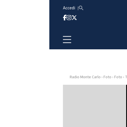
Vai al contenuto
Accedi
Radio Monte Carlo
›
Foto
›
Foto
›
T
HOME
RADIO
WEB
RADIO