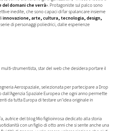
 del domani che verrà
». Protagoniste sul palco sono
ttive inedite, che sono capaci di far spalancare insieme
di
innovazione, arte, cultura, tecnologia, design,
 serie di personaggi poliedrici, dalle esperienze
 multi-strumentista, star del web che desidera portare il
gegneria Aerospaziale, selezionata per partecipare a Drop
o dall’Agenzia Spaziale Europea che ogni anno permette
nti da tutta Europa di testare un’idea originale in
 autrice del blog Mio figlioinrosa dedicato alla storia
uotidianità con un figlio di otto anni che si sente anche una