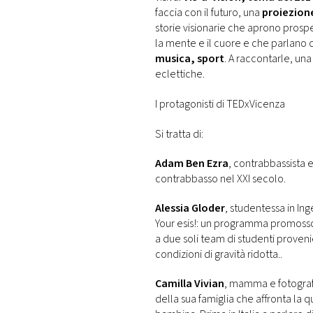
faccia con il futuro, una
proiezione
storie visionarie che aprono prospe
la mente e il cuore e che parlano 
musica, sport
. A raccontarle, una
eclettiche.
I protagonisti di TEDxVicenza
Si tratta di:
Adam Ben Ezra
, contrabbassista e
contrabbasso nel XXI secolo.
Alessia Gloder
, studentessa in In
Your esis!: un programma promoss
a due soli team di studenti provenie
condizioni di gravità ridotta..
Camilla Vivian
, mamma e fotografa,
della sua famiglia che affronta la q