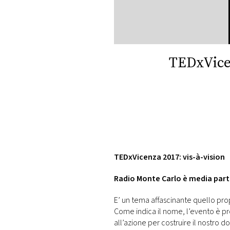
DI
MONACO
RMC
CONSIGLIA
TEDxVicen
TEDxVicenza 2017: vis-à-vision
Radio Monte Carlo è media par
E’ un tema affascinante quello pro
Come indica il nome, l’evento è pro
all’azione per costruire il nostro 