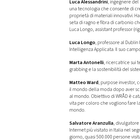
Luca Alessandrini
, ingegnere del 
una tecnologia che consente di cr
proprietà di materiali innovativi. H
seta di ragno e fibra di carbonio c
Luca Longo, assistant professor (righ
Luca Longo
, professore al Dublin
Intelligenza Applicata. Il suo campo d
Marta Antonelli
, ricercatrice sui 
grabbing e la sostenibilità del sis
Matteo Ward
, purpose investor,
il mondo della moda dopo aver scop
al mondo. Obiettivo di WRÅD è cata
vita per coloro che vogliono fare l
mondo.
Salvatore Aranzulla
, divulgatore 
Internet più visitato in Italia n
giorno, quasi 500.000 persone visit