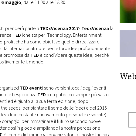
l 6 maggio
, dalle 11.00 alle 18.30.
 chi prenderà parte a
TEDxVicenza 2017
?
TedxVicenza
fa
ferenze
TED
(che sta per Technology, Entertainment,
o-profit che ha come obiettivo quello di realizzare
alità internazionali note per le loro idee profondamente
nze promosse da
TED
è condividere queste idee, perché
positivamente il mondo.
Web
organized
TED event
) sono versioni locali degli eventi
irito e l’esperienza
TED
a un pubblico sempre più vasto.
enti ed è giunto alla sua terza edizione, dopo
the seeds, per piantare il seme delle idee) e del 2016
’idea di un costante rinnovamento personale e sociale).
e coraggio, per immaginare il futuro secondo nuove
ettendosi in gioco e ampliando la nostra percezione
7
, è, come dichiarano gli organizzatori, «il nostro faccia a