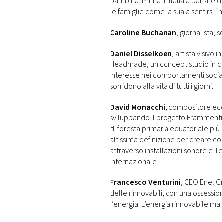
bambina. Prima in Italia a parlare d
le famiglie come la sua a sentirsi “
Caroline Buchanan
, giornalista,
Daniel Disselkoen
, artista visivo
Headmade, un concept studio in cui c
interesse nei comportamenti social
sorridono alla vita di tutti i giorni.
David Monacchi
, compositore eco-
sviluppando il progetto Frammenti d
di foresta primaria equatoriale più
altissima definizione per creare con
attraverso installazioni sonore e Teat
internazionale.
Francesco Venturini
, CEO Enel G
delle rinnovabili, con una ossessi
l’energia. L’energia rinnovabile ma