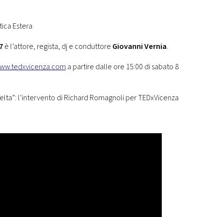
tica Estera
7
è l’attore, regista, dj e conduttore
Giovanni Vernia
.
ww.tedxvicenza.com
a partire dalle ore 15:00 di sabato 8
scelta”: l’intervento di Richard Romagnoli per TEDxVicenza