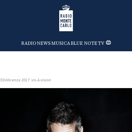
Radio Monte Carlo
RADIO
NEWS
MUSICA
BLUE NOTE
TV
EDxVicenza 2017: vis-à-vision