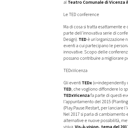
al
Teatro Comunale di Vicenza i
Le TED conference
Ma di cosa si tratta esattamente e
parte dell’innovativa serie di con
Design).
TED
è un’organizzazione n
eventi a cui partecipano le person
innovative. Scopo delle confere
possano contribuire a migliorare 
TEDxVicenza
Gli eventi
TEDx
(x=independently 
TED
, che vogliono diffondere lo sp
TEDxVicenza
fa parte di questi ev
l’appuntamento del 2015 (Planting 
(Play.Pause.Restart, per lanciare l
Nel 2017 si parla di cambiamento 
alternative e nuove possibilità, m
visiva.
Vis-à-vision, tema del 201