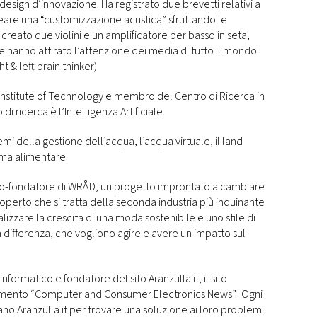
design d’innovazione. Ha registrato due brevetti relativi a
eare una “customizzazione acustica” sfruttando le
a creato due violini e un amplificatore per basso in seta,
he hanno attirato l’attenzione dei media di tutto il mondo.
t & left brain thinker)
 Institute of Technology e membro del Centro di Ricerca in
i ricerca è l’Intelligenza Artificiale.
temi della gestione dell’acqua, l’acqua virtuale, il land
tema alimentare.
 co-fondatore di WRÅD, un progetto improntato a cambiare
erto che si tratta della seconda industria più inquinante
lizzare la crescita di una moda sostenibile e uno stile di
a differenza, che vogliono agire e avere un impatto sul
informatico e fondatore del sito Aranzulla.it, il sito
el segmento “Computer and Consumer Electronics News”. Ogni
ano Aranzulla.it per trovare una soluzione ai loro problemi