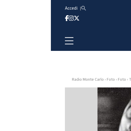
Vai al contenuto
Accedi
Radio Monte Carlo
›
Foto
›
Foto
›
T
HOME
RADIO
WEB
RADIO