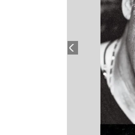
PLAYLIST
NEWS
FOTO
CONCORSI
EVENTI
VIDEO
TV
PRINCIPATO