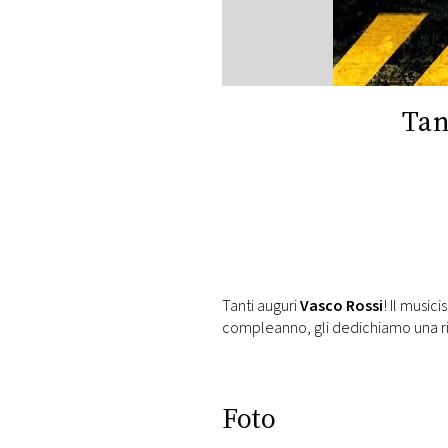
DI
MONACO
RMC
CONSIGLIA
Tan
Tanti auguri
Vasco Rossi
! Il musici
compleanno, gli dedichiamo una ri
Foto