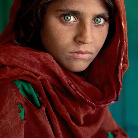
FOTO
CONCORSI
EVENTI
VIDEO
TV
PRINCIPATO
DI
MONACO
RMC