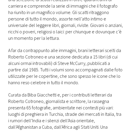
carriera e comprende la serie di immagini che il fotografo
ha riunito in un magnifico volume. Gli scatti ritraggono
persone di tutto il mondo, assorte nell’atto intimo e
universale del leggere libri, giornali, riviste. Giovani o anziani,
ricchi o poveri, religiosi o laici: per chiunque e dovunque c’è
un momento per la lettura.
A far da contrappunto alle immagini, brani letterari scelti da
Roberto Cotroneo e una sezione dedicata a 15 libri (di cui
alcuni ormai introvabili) di Steve McCurry, pubblicati a
partire dal 1985. Tutti i volumi sono accompagnati dalle foto
utilizzate per le copertine, che sono spesso le icone che lo
hanno reso celebre in tutto il mondo.
Curata da Biba Giacchetti e, per i contributi letterari da
Roberto Cotroneo, giornalista e scrittore, la rassegna
presenta 65 fotografie, ambientate nei contesti più vari:
luoghi di preghiera in Turchia, strade dei mercati in Italia, tra
i rumori dell’India e i silenzi dell’Asia orientale,
dall’Afghanistan a Cuba, dall’Africa agli Stati Uniti. Una