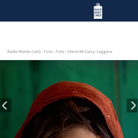
Vai al contenuto
Radio Monte Carlo
Radio Monte Carlo
›
Foto
›
Foto
›
Steve McCurry- Leggere
HOME
RADIO
WEB
RADIO
PLAYLIST
NEWS