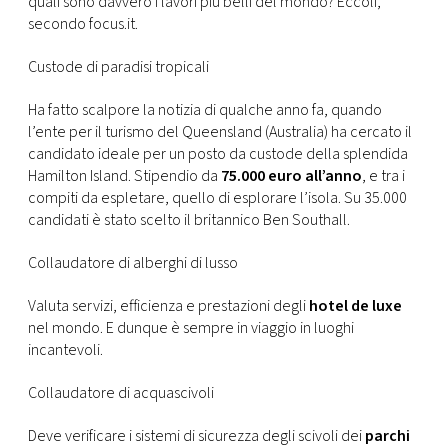
quali sono davvero i lavori più belli del mondo? Eccoli,
CONSIGLIA
secondo focus.it.
Custode di paradisi tropicali
Ha fatto scalpore la notizia di qualche anno fa, quando
l’ente per il turismo del Queensland (Australia) ha cercato il
candidato ideale per un posto da custode della splendida
Hamilton Island. Stipendio da
75.000 euro all’anno
, e tra i
compiti da espletare, quello di esplorare l’isola. Su 35.000
candidati è stato scelto il britannico Ben Southall.
Collaudatore di alberghi di lusso
Valuta servizi, efficienza e prestazioni degli
hotel de luxe
nel mondo. E dunque è sempre in viaggio in luoghi
incantevoli.
Collaudatore di acquascivoli
Deve verificare i sistemi di sicurezza degli scivoli dei
parchi