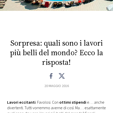
FOTO
CONCORSI
EVENTI
Sorpresa: quali sono i lavori
più belli del mondo? Ecco la
VIDEO
risposta!
TV
PRINCIPATO
20 MAGGIO 2016
DI
MONACO
Lavori eccitanti
. Favolosi. Con
ottimi stipendi
e… anche
divertenti. Tutti vorremmo averne di così. Ma… esattamente
RMC