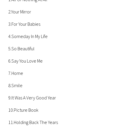
2.Your Mirror
3.For Your Babies
4.Someday In My Life
5.So Beautiful
6.Say You Love Me
7.Home
8.Smile
9.It Was A Very Good Year
10.Picture Book
11.Holding Back The Years