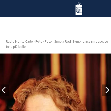
Vai al contenuto
Radio Monte Carlo
Radio Monte Carlo
›
Foto
›
Foto
›
Simply Red: Symphonica in rosso. Le
HOME
foto più belle
RADIO
WEB
RADIO
PLAYLIST
NEWS