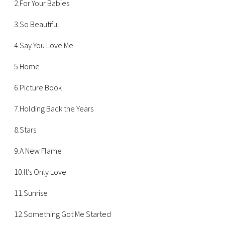
2.For Your Babies
3.So Beautiful
4.Say You Love Me
5.Home
6.Picture Book
7.Holding Back the Years
8.Stars
9.A New Flame
10.It’s Only Love
11.Sunrise
12.Something Got Me Started