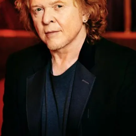
FOTO
CONCORSI
EVENTI
VIDEO
TV
PRINCIPATO
DI
MONACO
RMC