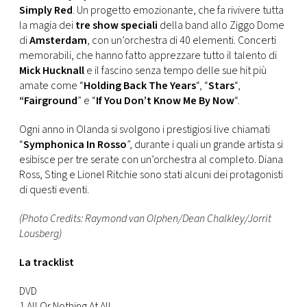
Simply Red
. Un progetto emozionante, che fa rivivere tutta
la magia dei
tre show speciali
della band allo Ziggo Dome
di
Amsterdam
, con un’orchestra di 40 elementi. Concerti
memorabili, che hanno fatto apprezzare tutto il talento di
Mick Hucknall
e il fascino senza tempo delle sue hit più
amate come “
Holding Back The Years
“, “
Stars
“,
“Fairground
” e “
If You Don’t Know Me By Now
“.
Ogni anno in Olanda si svolgono i prestigiosi live chiamati
“
Symphonica In Rosso
”, durante i quali un grande artista si
esibisce per tre serate con un’orchestra al completo. Diana
Ross, Sting e Lionel Ritchie sono stati alcuni dei protagonisti
di questi eventi.
(Photo Credits: Raymond van Olphen/Dean Chalkley/Jorrit
Lousberg)
La tracklist
DVD
1.All Or Nothing At All