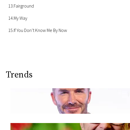
13.Fairground
14.My Way
15.If You Don’t Know Me By Now
Trends