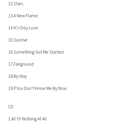
12.Stars
13.A New Flame
14.It’s Only Love
15.Sunrise
16.Something Got Me Started
17.Fairground
18.My Way
19.If You Don’t Know Me By Now
CD
1.All Or Nothing At All