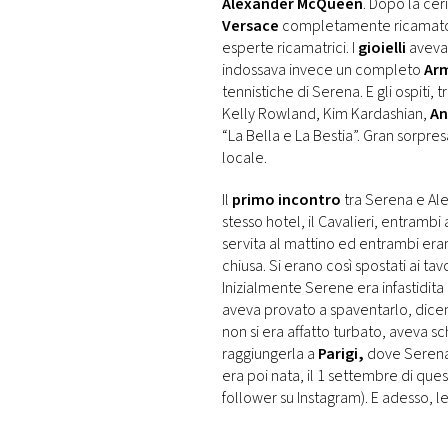
Alexander McQueen
. Dopo la cer
Versace
completamente ricamato a
esperte ricamatrici. I
gioielli
avevan
indossava invece un completo
Ar
tennistiche di Serena. E gli ospiti, 
Kelly Rowland, Kim Kardashian,
An
“La Bella e La Bestia”. Gran sorpres
locale.
Il
primo incontro
tra Serena e Ale
stesso hotel, il Cavalieri, entramb
servita al mattino ed entrambi eran
chiusa. Si erano così spostati ai ta
Inizialmente Serene era infastidit
aveva provato a spaventarlo, dice
non si era affatto turbato, aveva sc
raggiungerla a
Parigi,
dove Serena 
era poi nata, il 1 settembre di que
follower su Instagram). E adesso,