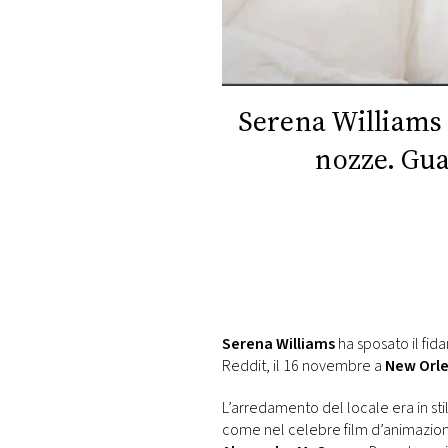
DI
MONACO
RMC
CONSIGLIA
Serena Williams h
nozze. Gua
Serena Williams
ha sposato il fid
Reddit, il 16 novembre a
New Orl
L’arredamento del locale era in st
come nel celebre film d’animazione