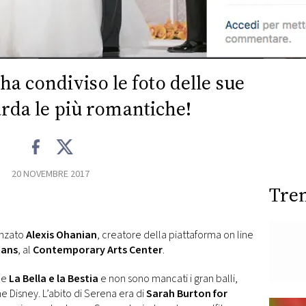
a condiviso le foto delle sue
rda le più romantiche!
20 NOVEMBRE 2017
Tre
anzato
Alexis Ohanian
, creatore della piattaforma on line
eans
, al
Contemporary Arts Center
.
ile
La Bella e la Bestia
e non sono mancati i gran balli,
 Disney. L’abito di Serena era di
Sarah Burton for