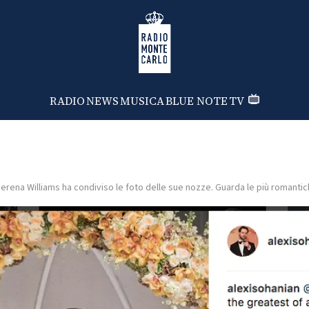
Radio Monte Carlo
RADIO
NEWS
MUSICA
BLUE NOTE
TV
erena Williams ha condiviso le foto delle sue nozze. Guarda le più romantic