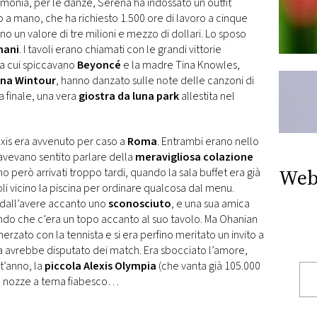
imonia, per le danze, Serena ha indossato un outfit
 mano, che ha richiesto 1.500 ore di lavoro a cinque
o un valore di tre milioni e mezzo di dollari. Lo sposo
mani
. I tavoli erano chiamati con le grandi vittorie
tra cui spiccavano
Beyoncé
e la madre Tina Knowles,
na Wintour
, hanno danzato sulle note delle canzoni di
a finale, una vera
giostra da luna park
allestita nel
xis era avvenuto per caso a
Roma
. Entrambi erano nello
i avevano sentito parlare della
meravigliosa colazione
Web
o però arrivati troppo tardi, quando la sala buffet era già
voli vicino la piscina per ordinare qualcosa dal menu.
a dall’avere accanto uno
sconosciuto
, e una sua amica
ndo che c’era un topo accanto al suo tavolo. Ma Ohanian
herzato con la tennista e si era perfino meritato un invito a
avrebbe disputato dei match. Era sbocciato l’amore,
st’anno, la
piccola Alexis Olympia
(che vanta già 105.000
 le nozze a tema fiabesco…