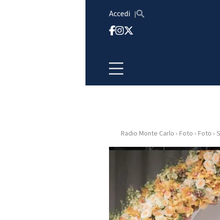
Vai al contenuto
Accedi
Radio Monte Carlo
›
Foto
›
Foto
›
S
HOME
RADIO
WEB
RADIO