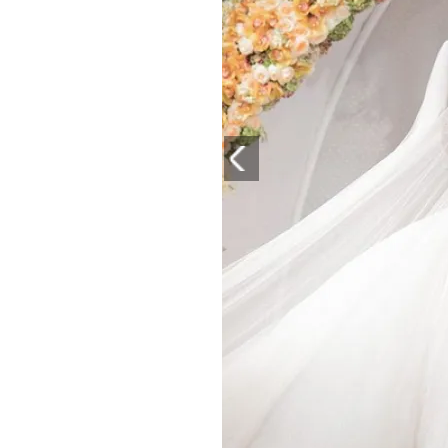
PLAYLIST
NEWS
FOTO
CONCORSI
EVENTI
VIDEO
TV
PRINCIPATO