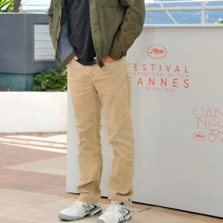
FOTO
CONCORSI
EVENTI
VIDEO
TV
PRINCIPATO
DI
MONACO
RMC