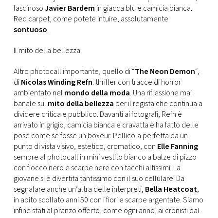
fascinoso
Javier Bardem
in giacca blu e camicia bianca.
Red carpet, come potete intuire, assolutamente
sontuoso
.
Il mito della bellezza
Altro photocall importante, quello di “
The Neon Demon
“,
di
Nicolas Winding Refn
: thriller con tracce di horror
ambientato nel
mondo della moda
. Una riflessione mai
banale sul
mito della bellezza
per il regista che continua a
dividere critica e pubblico. Davanti ai fotografi, Refn è
arrivato in grigio, camicia bianca e cravatta e ha fatto delle
pose come se fosse un boxeur. Pellicola perfetta da un
punto di vista visivo, estetico, cromatico, con
Elle Fanning
sempre al photocall in mini vestito bianco a balze di pizzo
con fiocco nero e scarpe nere con tacchi altissimi. La
giovane si è divertita tantissimo con il suo cellulare. Da
segnalare anche un’altra delle interpreti,
Bella Heatcoat
,
in abito scollato anni 50 con i fiori e scarpe argentate. Siamo
infine stati al pranzo offerto, come ogni anno, ai cronisti dal