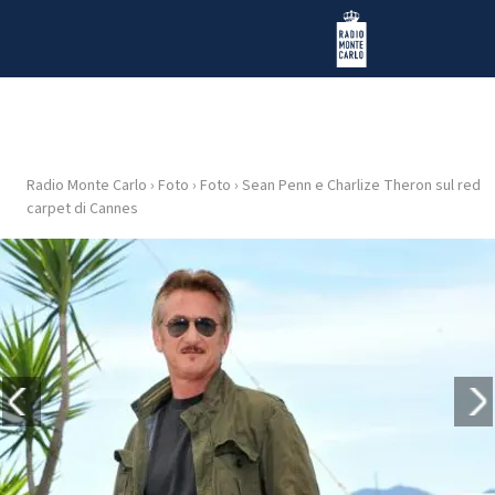
Vai al contenuto
Radio Monte Carlo
Radio Monte Carlo
›
Foto
›
Foto
›
Sean Penn e Charlize Theron sul red
HOME
carpet di Cannes
RADIO
WEB
RADIO
PLAYLIST
NEWS