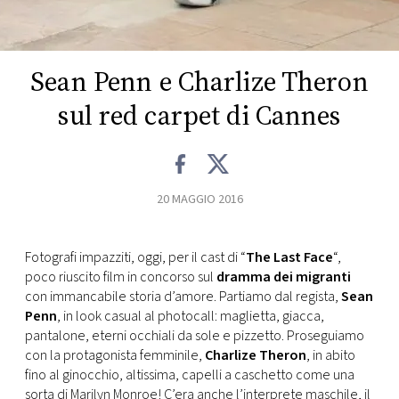
CONSIGLIA
Sean Penn e Charlize Theron
sul red carpet di Cannes
20 MAGGIO 2016
Fotografi impazziti, oggi, per il cast di “
The Last Face
“,
poco riuscito film in concorso sul
dramma dei migranti
con immancabile storia d’amore. Partiamo dal regista,
Sean
Penn
, in look casual al photocall: maglietta, giacca,
pantalone, eterni occhiali da sole e pizzetto. Proseguiamo
con la protagonista femminile,
Charlize Theron
, in abito
fino al ginocchio, altissima, capelli a caschetto come una
sorta di Marilyn Monroe! C’era anche l’interprete maschile, il