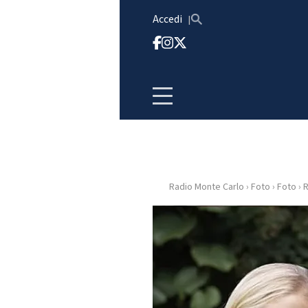
Vai al contenuto
Accedi
Radio Monte Carlo
›
Foto
›
Foto
›
R
HOME
RADIO
WEB
RADIO