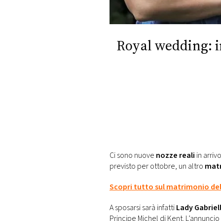
DI
MONACO
Royal wedding: i
RMC
CONSIGLIA
Ci sono nuove
nozze reali
in arriv
previsto per ottobre, un altro
mat
Scopri tutto sul matrimonio del
A sposarsi sarà infatti
Lady Gabriel
Principe Michel di Kent. L’annuncio