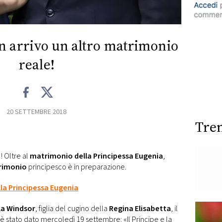
n arrivo un altro matrimonio
reale!
20 SETTEMBRE 2018
Tre
o! Oltre al
matrimonio della
Principessa Eugenia
,
rimonio
principesco è in preparazione.
la Principessa Eugenia
la Windsor
, figlia del cugino della
Regina Elisabetta
, il
 è stato dato mercoledì 19 settembre: «Il Principe e la