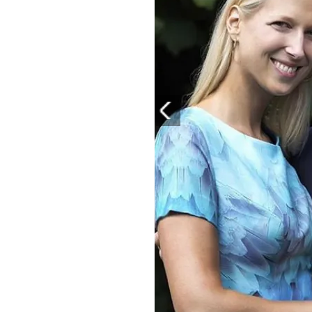
PLAYLIST
NEWS
FOTO
CONCORSI
EVENTI
VIDEO
TV
PRINCIPATO