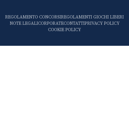
REGOLAMENTO CONCORSI
REGOLAMENTI GIOCHI LIBERI
NOTE LEGALI
CORPORATE
CONTATTI
PRIVACY POLICY
COOKIE POLICY