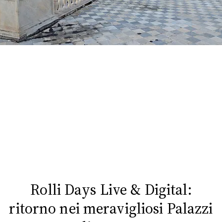
FOTO
CONCORSI
EVENTI
VIDEO
TV
PRINCIPATO
DI
MONACO
Rolli Days Live & Digital:
ritorno nei meravigliosi Palazzi
RMC