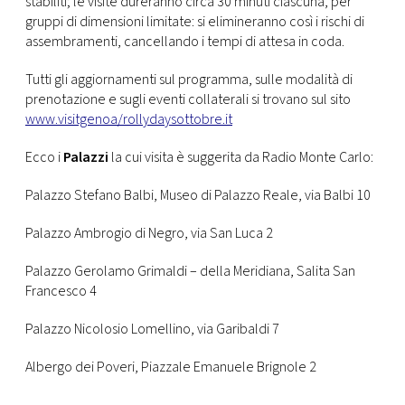
stabiliti; le visite dureranno circa 30 minuti ciascuna, per
gruppi di dimensioni limitate: si elimineranno così i rischi di
assembramenti, cancellando i tempi di attesa in coda.
Tutti gli aggiornamenti sul programma, sulle modalità di
prenotazione e sugli eventi collaterali si trovano sul sito
www.visitgenoa/rollydaysottobre.it
Ecco i
Palazzi
la cui visita è suggerita da Radio Monte Carlo:
Palazzo Stefano Balbi, Museo di Palazzo Reale, via Balbi 10
Palazzo Ambrogio di Negro, via San Luca 2
Palazzo Gerolamo Grimaldi – della Meridiana, Salita San
Francesco 4
Palazzo Nicolosio Lomellino, via Garibaldi 7
Albergo dei Poveri, Piazzale Emanuele Brignole 2