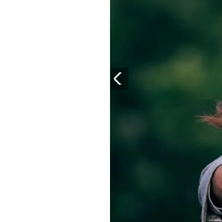
PLAYLIST
NEWS
FOTO
CONCORSI
EVENTI
VIDEO
TV
PRINCIPATO