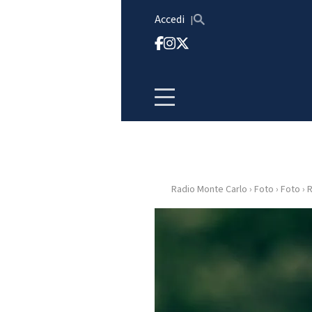
Vai al contenuto
Accedi
Radio Monte Carlo
›
Foto
›
Foto
›
R
HOME
RADIO
WEB
RADIO