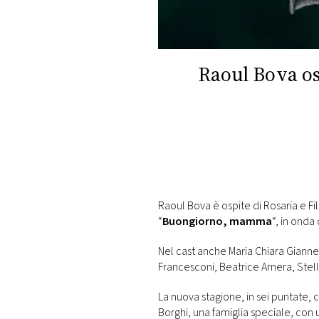
DI
MONACO
RMC
Raoul Bova os
CONSIGLIA
Raoul Bova è ospite di Rosaria e Fi
“
Buongiorno, mamma
“, in onda
Nel cast anche Maria Chiara Giannet
Francesconi, Beatrice Arnera, Stell
La nuova stagione, in sei puntate, 
Borghi, una famiglia speciale, con