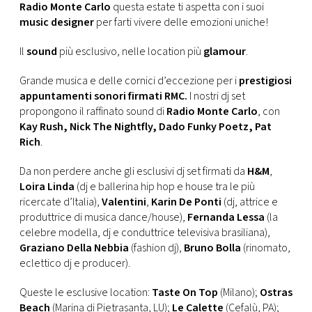
CONSIGLIA
Radio Monte Carlo
questa estate ti aspetta con i suoi
music designer
per farti vivere delle emozioni uniche!
Il
sound
più esclusivo, nelle location più
glamour
.
Grande musica e delle cornici d’eccezione per i
prestigiosi
appuntamenti sonori firmati RMC.
I nostri dj set
propongono il raffinato sound di
Radio Monte Carlo
, con
Kay Rush, Nick The Nightfly, Dado Funky Poetz, Pat
Rich
.
Da non perdere anche gli esclusivi dj set firmati da
H&M
,
Loira Linda
(dj e ballerina hip hop e house tra le più
ricercate d’Italia),
Valentini
,
Karin De Ponti
(dj, attrice e
produttrice di musica dance/house),
Fernanda Lessa
(la
celebre modella, dj e conduttrice televisiva brasiliana),
Graziano Della Nebbia
(fashion dj),
Bruno Bolla
(rinomato,
eclettico dj e producer).
Queste le esclusive location:
Taste On Top
(Milano);
Ostras
Beach
(Marina di Pietrasanta, LU);
Le Calette
(Cefalù, PA);