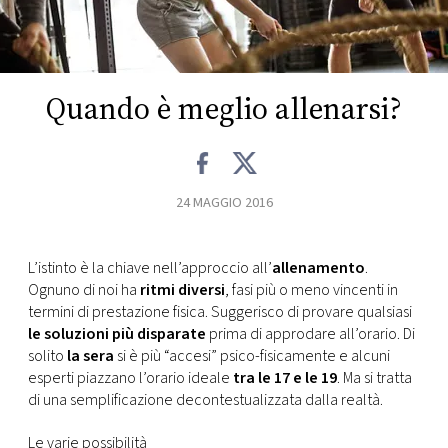
FOTO
CONCORSI
Quando è meglio allenarsi?
EVENTI
24 MAGGIO 2016
VIDEO
L’istinto è la chiave nell’approccio all’
allenamento
.
TV
Ognuno di noi ha
ritmi diversi
, fasi più o meno vincenti in
termini di prestazione fisica. Suggerisco di provare qualsiasi
PRINCIPATO
le soluzioni più disparate
prima di approdare all’orario. Di
DI
solito
la sera
si è più “accesi” psico-fisicamente e alcuni
MONACO
esperti piazzano l’orario ideale
tra le 17 e le 19
. Ma si tratta
di una semplificazione decontestualizzata dalla realtà.
RMC
Le varie possibilità