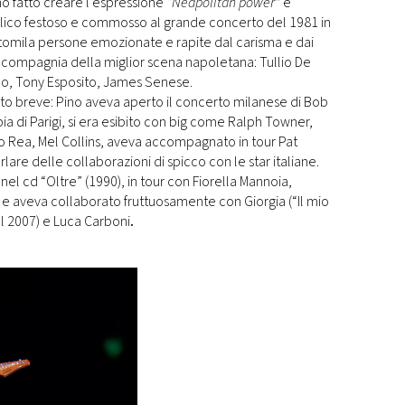
no fatto creare l’espressione
“Neapolitan power”
e
lico festoso e commosso al grande concerto del 1981 in
ntomila persone emozionate e rapite dal carisma e dai
n compagnia della miglior scena napoletana: Tullio De
lo, Tony Esposito, James Senese.
ato breve: Pino aveva aperto il concerto milanese di Bob
a di Parigi, si era esibito con big come Ralph Towner,
lo Rea, Mel Collins, aveva accompagnato in tour Pat
lare delle collaborazioni di spicco con le star italiane.
 nel cd “Oltre” (1990), in tour con Fiorella Mannoia,
e aveva collaborato fruttuosamente con Giorgia (“Il mio
l 2007) e Luca Carboni
.