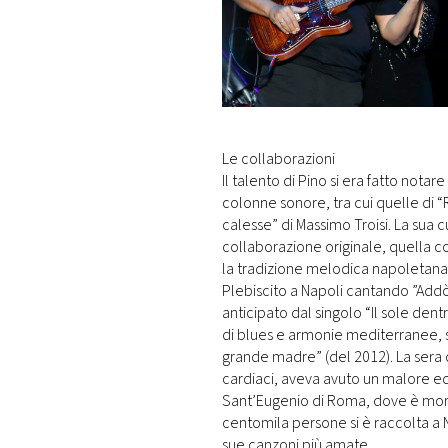
Le collaborazioni
Il talento di Pino si era fatto nota
colonne sonore, tra cui quelle di 
calesse” di Massimo Troisi. La sua c
collaborazione originale, quella c
la tradizione melodica napoletana. 
Plebiscito a Napoli cantando ”Addò 
anticipato dal singolo “Il sole dent
di blues e armonie mediterranee, 
grande madre” (del 2012). La sera d
cardiaci, aveva avuto un malore ed 
Sant’Eugenio di Roma, dove è morto 
centomila persone si è raccolta a N
sue canzoni più amate.