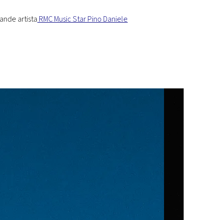
ande artista
RMC Music Star Pino Daniele