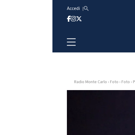
Vai al contenuto
Accedi
Radio Monte Carlo
›
Foto
›
Foto
›
P
HOME
RADIO
WEB
RADIO