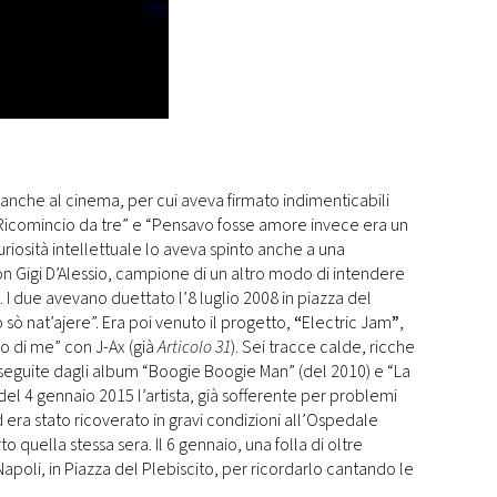
re anche al cinema, per cui aveva firmato indimenticabili
“Ricomincio da tre” e “Pensavo fosse amore invece era un
uriosità intellettuale lo aveva spinto anche a una
on Gigi D’Alessio, campione di un altro modo di intendere
I due avevano duettato l’8 luglio 2008 in piazza del
sò nat’ajere”. Era poi venuto il progetto,
“
Electric Jam
”
,
ro di me” con J-Ax (già
Articolo 31
). Sei tracce calde, ricche
seguite dagli album “Boogie Boogie Man” (del 2010) e “La
el 4 gennaio 2015 l’artista, già sofferente per problemi
era stato ricoverato in gravi condizioni all’Ospedale
quella stessa sera. Il 6 gennaio, una folla di oltre
apoli, in Piazza del Plebiscito, per ricordarlo cantando le