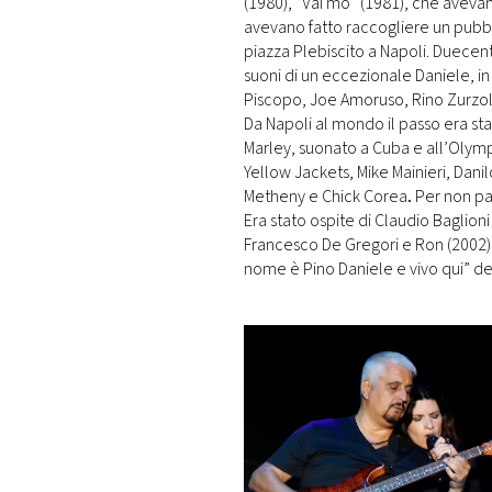
(1980), “Vai mò” (1981), che aveva
avevano fatto raccogliere un pubb
piazza Plebiscito a Napoli. Duece
suoni di un eccezionale Daniele, i
Piscopo, Joe Amoruso, Rino Zurzo
Da Napoli al mondo il passo era st
Marley, suonato a Cuba e all’Olympi
Yellow Jackets, Mike Mainieri, Dani
Metheny e Chick Corea
.
Per non par
Era stato ospite di Claudio Baglioni
Francesco De Gregori e Ron (2002) 
nome è Pino Daniele e vivo qui” de