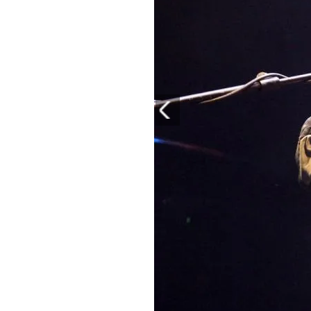
PLAYLIST
NEWS
FOTO
CONCORSI
EVENTI
VIDEO
TV
PRINCIPATO