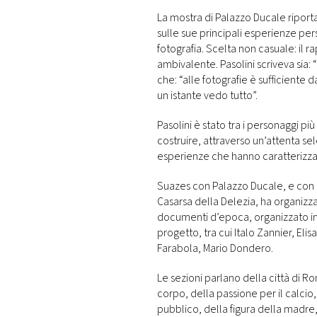
La mostra di Palazzo Ducale riporta 
sulle sue principali esperienze pers
fotografia. Scelta non casuale: il ra
ambivalente. Pasolini scriveva sia:
che: “alle fotografie è sufficiente 
un istante vedo tutto”.
Pasolini è stato tra i personaggi pi
costruire, attraverso un’attenta se
esperienze che hanno caratterizzato
Suazes con Palazzo Ducale, e con l
Casarsa della Delezia, ha organizza
documenti d’epoca, organizzato in s
progetto, tra cui Italo Zannier, Elis
Farabola, Mario Dondero.
Le sezioni parlano della città di 
corpo, della passione per il calcio
pubblico, della figura della madre,