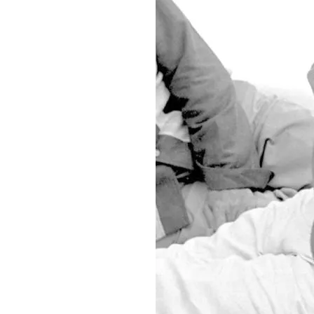
DI
MONACO
RMC
CONSIGLIA