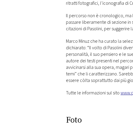
ritratti fotografici, l’iconografia di
Il percorso non è cronologico, ma
passare liberamente di sezione in 
citazioni di Pasolini, per suggerire l
Marco Minuz che ha curato la selezi
dichiarato: “Il volto di Pasolini div
personalità, il suo pensiero e le s
autore dei testi presenti nel perco
avvicinarsi alla sua opera, magari p
temi” che li caratterizzano. Sareb
essere còlta soprattutto dai più gio
Tutte le informazioni sul sito
www.p
Foto