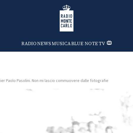
Radio Monte Carlo
RADIO
NEWS
MUSICA
BLUE NOTE
TV
ier Paolo Pasolini. Non mi lascio commuovere dalle fotografie