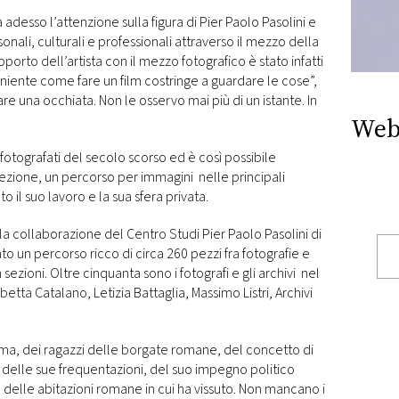
adesso l’attenzione sulla figura di Pier Paolo Pasolini e
onali, culturali e professionali attraverso il mezzo della
pporto dell’artista con il mezzo fotografico è stato infatti
 “niente come fare un film costringe a guardare le cose”,
dare una occhiata. Non le osservo mai più di un istante. In
Web
ù fotografati del secolo scorso ed è così possibile
lezione, un percorso per immagini nelle principali
 il suo lavoro e la sua sfera privata.
a collaborazione del Centro Studi Pier Paolo Pasolini di
to un percorso ricco di circa 260 pezzi fra fotografie e
ezioni. Oltre cinquanta sono i fotografi e gli archivi nel
abetta Catalano, Letizia Battaglia, Massimo Listri, Archivi
Roma, dei ragazzi delle borgate romane, del concetto di
, delle sue frequentazioni, del suo impegno politico
 delle abitazioni romane in cui ha vissuto. Non mancano i