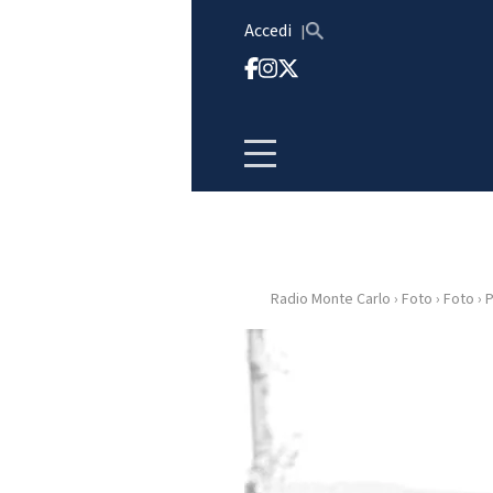
Vai al contenuto
Accedi
Radio Monte Carlo
›
Foto
›
Foto
›
P
HOME
RADIO
WEB
RADIO