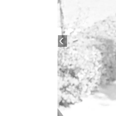
PLAYLIST
NEWS
FOTO
CONCORSI
EVENTI
VIDEO
TV
PRINCIPATO