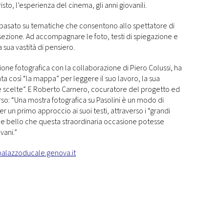
 Cristo, l’esperienza del cinema, gli anni giovanili.
 basato su tematiche che consentono allo spettatore di
sezione. Ad accompagnare le foto, testi di spiegazione e
a sua vastità di pensiero.
one fotografica con la collaborazione di Piero Colussi, ha
enta così “la mappa” per leggere il suo lavoro, la sua
ue scelte”. E Roberto Carnero, cocuratore del progetto ed
rso: “Una mostra fotografica su Pasolini è un modo di
er un primo approccio ai suoi testi, attraverso i “grandi
be bello che questa straordinaria occasione potesse
vani.”
alazzoducale.genova.it