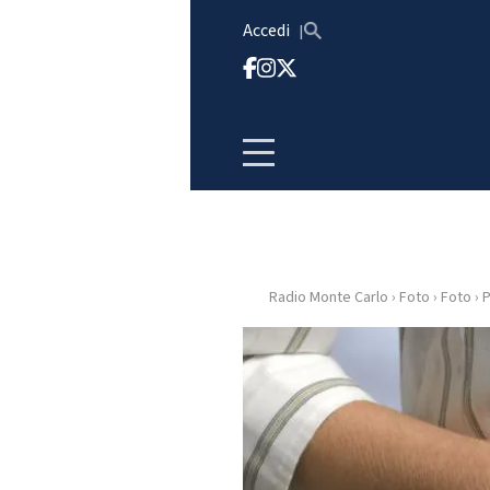
Vai al contenuto
Accedi
Radio Monte Carlo
›
Foto
›
Foto
›
P
HOME
RADIO
WEB
RADIO