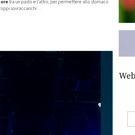
 ore
tra un pasto e l’altro, per permettere allo stomaco
troppi sovraccarichi…
Web