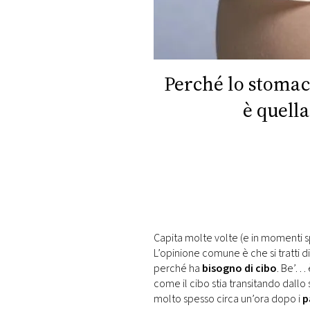
DI
MONACO
RMC
CONSIGLIA
Perché lo stomac
è quella
Capita molte volte (e in momenti 
L’opinione comune è che si tratti d
perché ha
bisogno di cibo
. Be’… è
come il cibo stia transitando dallo
molto spesso circa un’ora dopo i
p