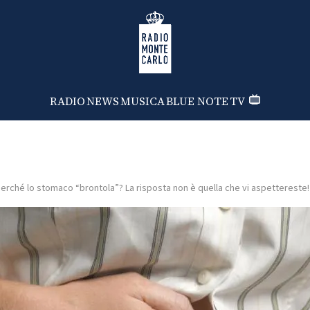
Radio Monte Carlo
RADIO
NEWS
MUSICA
BLUE NOTE
TV
erché lo stomaco “brontola”? La risposta non è quella che vi aspettereste!