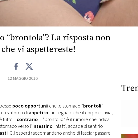
o “brontola”? La risposta non
 che vi aspettereste!
12 MAGGIO 2016
Tre
spesso
poco opportun
i) che lo stomaco “
brontoli
”.
i un sintomo di
appetito
, un segnale che il corpo ci invia,
 tutto il
contrario
. Il “brontolio” è il rumore che indica
 stomaco verso l’
intestino
. Infatti, accade si sentirlo
asti
. Gli esperti raccomandano anche di lasciar passare