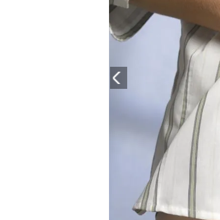
PLAYLIST
NEWS
FOTO
CONCORSI
EVENTI
VIDEO
TV
PRINCIPATO