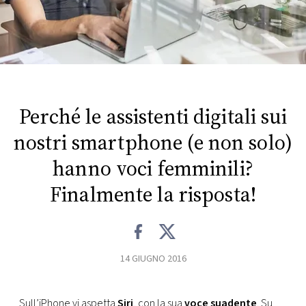
FOTO
CONCORSI
EVENTI
Perché le assistenti digitali sui
nostri smartphone (e non solo)
VIDEO
hanno voci femminili?
TV
Finalmente la risposta!
PRINCIPATO
DI
MONACO
14 GIUGNO 2016
RMC
Sull’iPhone vi aspetta
Siri
, con la sua
voce suadente
. Su