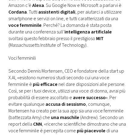
CONSIGLIA
Amazon c’è
Alexa
. Su Google Now e Microsoft a parlarvi è
Cordana
. Tutti
assistenti digitali
, per aiutarci a utilizzare
smartphone e servizi on line, e tutti caratterizzati da una
voce femminile
. Perché? La domanda è stata posta
durante una conferenza sull’
intelligenza artificlale
svoltasi questo febbraio presso il prestigioso
MIT
(Massachussetts Institute of Technology).
Voci femminili
Secondo Dennis Mortensen, CEO e fondatore della start up
X.AI, «esistono numerosi studi secondo cui una voce
femminile è
più efficace
nel dare disposizioni alle persone.
Così, se per i tuoi device, utilizzi una voce di donna, avrai più
probabilità di essere ascoltato e
avere successo
». Per
evitare qualunque
accusa di sessismo
, comunque,
Mortensen ha creato per la sua app sia una voce femminile
(battezzata Amy) che
una maschile
(Andrew). Secondo un
report della
CNN
, «ricerche scientifiche dimostrano che una
voce femminile è percepita come
più piacevole
di una