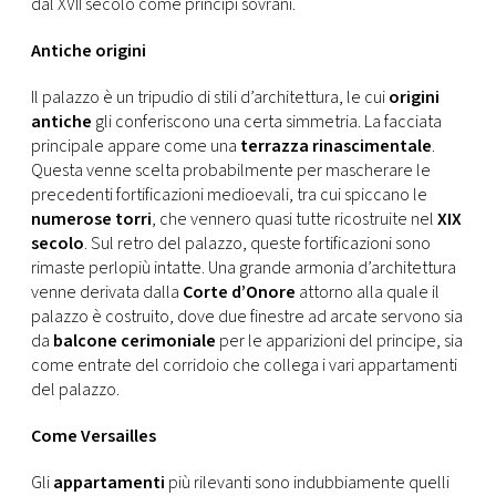
dal XVII secolo come principi sovrani.
Antiche origini
Il palazzo è un tripudio di stili d’architettura, le cui
origini
antiche
gli conferiscono una certa simmetria. La facciata
principale appare come una
terrazza rinascimentale
.
Questa venne scelta probabilmente per mascherare le
precedenti fortificazioni medioevali, tra cui spiccano le
numerose torri
, che vennero quasi tutte ricostruite nel
XIX
secolo
. Sul retro del palazzo, queste fortificazioni sono
rimaste perlopiù intatte. Una grande armonia d’architettura
venne derivata dalla
Corte d’Onore
attorno alla quale il
palazzo è costruito, dove due finestre ad arcate servono sia
da
balcone cerimoniale
per le apparizioni del principe, sia
come entrate del corridoio che collega i vari appartamenti
del palazzo.
Come Versailles
Gli
appartamenti
più rilevanti sono indubbiamente quelli