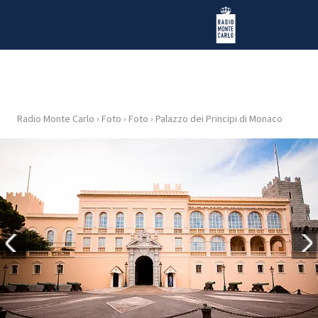
Vai al contenuto
Radio Monte Carlo
Radio Monte Carlo
›
Foto
›
Foto
›
Palazzo dei Principi di Monaco
HOME
RADIO
WEB
RADIO
PLAYLIST
NEWS