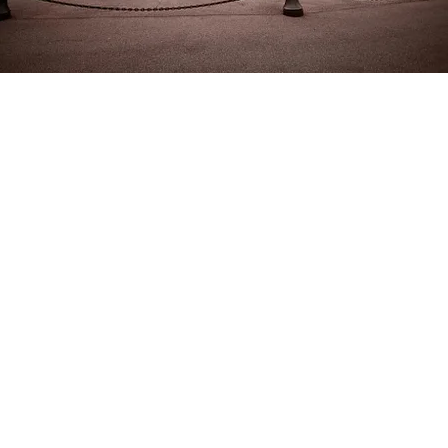
FOTO
CONCORSI
EVENTI
VIDEO
TV
PRINCIPATO
DI
MONACO
RMC