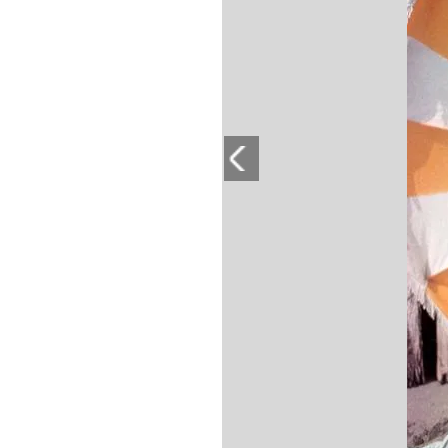
PLAYLIST
NEWS
FOTO
CONCORSI
EVENTI
VIDEO
TV
PRINCIPATO