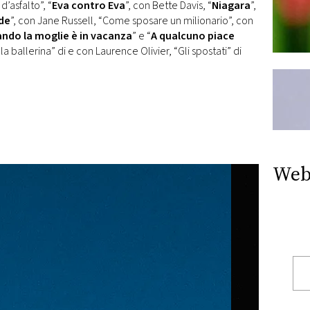
’asfalto”, “
Eva contro Eva
”, con Bette Davis, “
Niagara
”,
nde
”, con Jane Russell, “Come sposare un milionario”, con
ndo la moglie è in vacanza
” e “
A qualcuno piace
 e la ballerina” di e con Laurence Olivier, “Gli spostati” di
Web