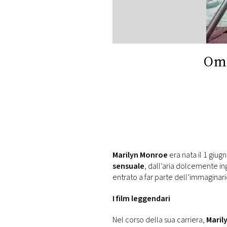
DI
MONACO
RMC
CONSIGLIA
Oma
Marilyn Monroe
era nata il 1 giug
sensuale
, dall’aria dolcemente i
entrato a far parte dell’immaginari
I film leggendari
Nel corso della sua carriera,
Maril