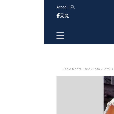
Vai al contenuto
Accedi
Radio Monte Carlo
›
Foto
›
Foto
›
O
HOME
RADIO
WEB
RADIO