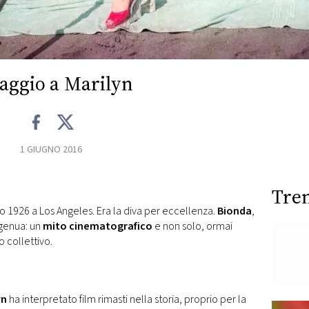
ggio a Marilyn
1 GIUGNO 2016
Tre
no 1926 a Los Angeles. Era la diva per eccellenza.
Bionda
,
ngenua: un
mito cinematografico
e non solo, ormai
o collettivo.
yn
ha interpretato film rimasti nella storia, proprio per la