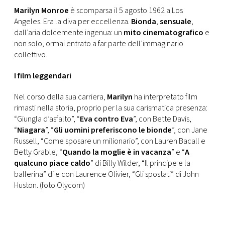
Marilyn Monroe
è scomparsa il 5 agosto 1962 a Los
Angeles. Era la diva per eccellenza.
Bionda
,
sensuale
,
dall’aria dolcemente ingenua: un
mito cinematografico
e
non solo, ormai entrato a far parte dell’immaginario
collettivo.
I film leggendari
Nel corso della sua carriera,
Marilyn
ha interpretato film
rimasti nella storia, proprio per la sua carismatica presenza:
“Giungla d’asfalto”, “
Eva contro Eva
”, con Bette Davis,
“
Niagara
”, “
Gli uomini preferiscono le bionde
”, con Jane
Russell, “Come sposare un milionario”, con Lauren Bacall e
Betty Grable, “
Quando la moglie è in vacanza
” e “
A
qualcuno piace caldo
” di Billy Wilder, “Il principe e la
ballerina” di e con Laurence Olivier, “Gli spostati” di John
Huston. (foto Olycom)