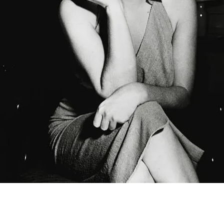
FOTO
CONCORSI
EVENTI
VIDEO
TV
PRINCIPATO
DI
MONACO
RMC