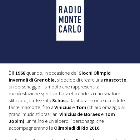
FOTO
CONCORSI
EVENTI
VIDEO
È il
1968
quando, in occasione dei
Giochi Olimpici
Invernali di Grenoble
, si decide di creare una
mascotte
,
TV
un personaggio – simbolo che rappresenti la
manifestazione sportiva. La scelta cade su uno sciatore
stilizzato, battezzato
Schuss
. Da allora si sono succedute
PRINCIPATO
tante mascotte, fino a
Vinicius
e
Tom
(chiaro omaggio ai
DI
grandi musicisti brasiliani
Vinicius de Moraes
e
Tom
MONACO
Jobim)
, un felino e un albero, i personaggi che
accompagneranno le
Olimpiadi di Rio 2016
.
RMC