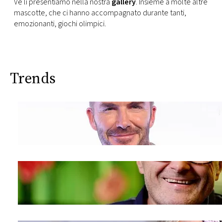
Ve li presentiamo nella nostra
gallery
. Insieme a molte altre
CONSIGLIA
mascotte, che ci hanno accompagnato durante tanti,
emozionanti, giochi olimpici.
Trends