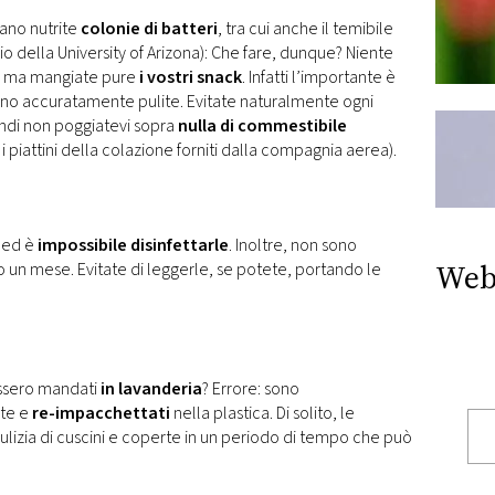
tano nutrite
colonie di batteri
, tra cui anche il temibile
o della University of Arizona): Che fare, dunque? Niente
e, ma mangiate pure
i vostri snack
. Infatti l’importante è
ano accuratamente pulite. Evitate naturalmente ogni
indi non poggiatevi sopra
nulla di commestibile
 i piattini della colazione forniti dalla compagnia aerea).
o ed è
impossibile disinfettarle
. Inoltre, non sono
Web
o un mese. Evitate di leggerle, se potete, portando le
ssero mandati
in lavanderia
? Errore: sono
te e
re-impacchettati
nella plastica. Di solito, le
izia di cuscini e coperte in un periodo di tempo che può