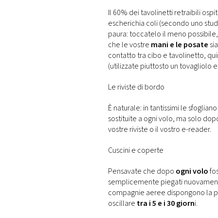
Il 60% dei tavolinetti retraibili ospi
escherichia coli (secondo uno studi
paura: toccatelo il meno possibil
che le vostre
mani e le posate
si
contatto tra cibo e tavolinetto, qu
(utilizzate piuttosto un tovagliolo e
Le riviste di bordo
È naturale: in tantissimi le sfoglian
sostituite a ogni volo, ma solo dop
vostre riviste o il vostro e-reader.
Cuscini e coperte
Pensavate che dopo
ogni volo
fo
semplicemente piegati nuovamen
compagnie aeree dispongono la pul
oscillare
tra i 5 e i 30 giorn
i.