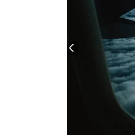
PLAYLIST
NEWS
FOTO
CONCORSI
EVENTI
VIDEO
TV
PRINCIPATO