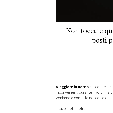
DI
MONACO
RMC
CONSIGLIA
Non toccate ques
posti 
Viaggiare in aereo
nasconde alcun
inconvenienti durante il volo, ma c
veniamo a contatto nel corso della 
Il tavolinetto retraibile