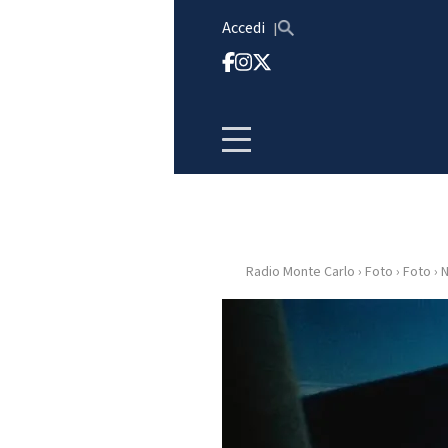
Vai al contenuto
Accedi
Radio Monte Carlo
›
Foto
›
Foto
›
N
HOME
RADIO
WEB
RADIO