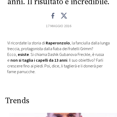
anni. Il risultato è incredibile.
CONSIGLIA
17 MAGGIO 2016
Vi ricordate la storia di
Raperonzolo
, la fanciulla dalla lunga
treccia, protagonista dalla fiaba dei fratelli Grimm?
Ecco,
esiste
. Si chiama Dashik Gubanova Freckle, è russa
e
non si taglia i capelli da 13 anni
. Il suo obiettivo? Farli
crescere fino ai piedi. Poi, dice, li taglierà e li donerà per
farne parrucche.
Trends