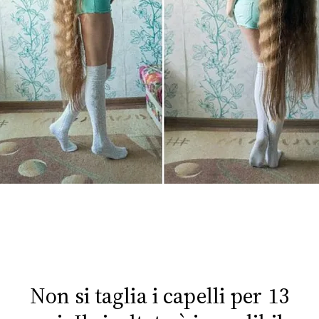
FOTO
CONCORSI
EVENTI
VIDEO
TV
PRINCIPATO
DI
MONACO
Non si taglia i capelli per 13
RMC