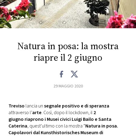
FOTO
CONCORSI
Natura in posa: la mostra
EVENTI
riapre il 2 giugno
VIDEO
TV
29 MAGGIO 2020
PRINCIPATO
Treviso
lancia un
segnale positivo e di speranza
DI
attraverso l’
arte
. Così, dopo il lockdown, il
2
MONACO
giugno riaprono i Musei civici Luigi Bailo e Santa
Caterina
, quest’ultimo con la mostra “
Natura in posa.
RMC
Capolavori dal Kunsthistorisches Museum di