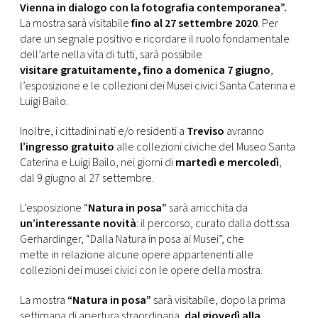
CONSIGLIA
Vienna in dialogo con la fotografia contemporanea”.
La mostra sarà visitabile
fino al 27 settembre 2020
. Per
dare un segnale positivo e ricordare il ruolo fondamentale
dell’arte nella vita di tutti, sarà possibile
visitare gratuitamente, fino a domenica 7 giugno
,
l’esposizione e le collezioni dei Musei civici Santa Caterina e
Luigi Bailo.
Inoltre, i cittadini nati e/o residenti a
Treviso
avranno
l’ingresso gratuito
alle collezioni civiche del Museo Santa
Caterina e Luigi Bailo, nei giorni di
martedì e mercoledì
,
dal 9 giugno al 27 settembre.
L’esposizione “
Natura in posa”
sarà arricchita da
un’interessante novità
: il percorso, curato dalla dott.ssa
Gerhardinger, “Dalla Natura in posa ai Musei”, che
mette in relazione alcune opere appartenenti alle
collezioni dei musei civici con le opere della mostra.
La mostra
“Natura in posa”
sarà visitabile, dopo la prima
settimana di apertura straordinaria,
dal giovedì alla