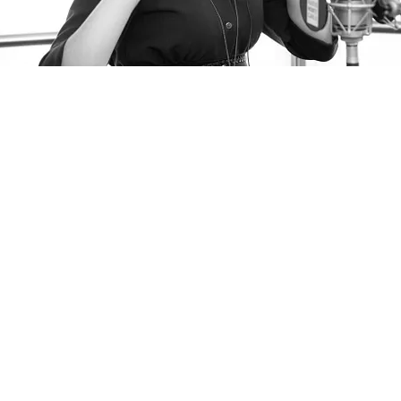
FOTO
CONCORSI
EVENTI
VIDEO
TV
PRINCIPATO
DI
MONACO
RMC