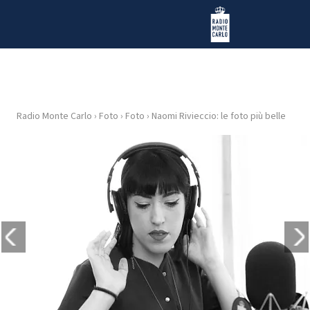
Vai al contenuto
Radio Monte Carlo
Radio Monte Carlo
›
Foto
›
Foto
›
Naomi Rivieccio: le foto più belle
HOME
RADIO
WEB
RADIO
PLAYLIST
NEWS