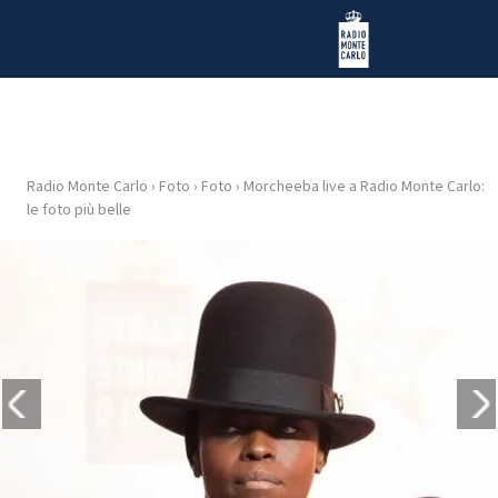
Vai al contenuto
Radio Monte Carlo
Radio Monte Carlo
›
Foto
›
Foto
›
Morcheeba live a Radio Monte Carlo:
HOME
le foto più belle
RADIO
WEB
RADIO
PLAYLIST
NEWS