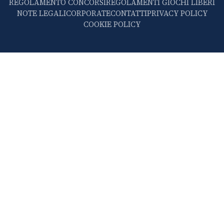
REGOLAMENTO CONCORSI
REGOLAMENTI GIOCHI LIBERI
NOTE LEGALI
CORPORATE
CONTATTI
PRIVACY POLICY
COOKIE POLICY