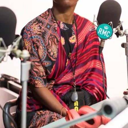
FOTO
CONCORSI
EVENTI
VIDEO
TV
PRINCIPATO
DI
MONACO
RMC