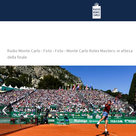
Vai al contenuto
Radio Monte Carlo
Radio Monte Carlo
›
Foto
›
Foto
›
Monte Carlo Rolex Masters: in attesa
HOME
della finale
RADIO
WEB
RADIO
PLAYLIST
NEWS