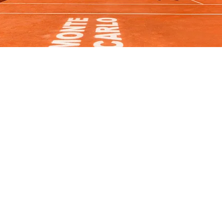
FOTO
CONCORSI
EVENTI
VIDEO
TV
PRINCIPATO
DI
MONACO
RMC