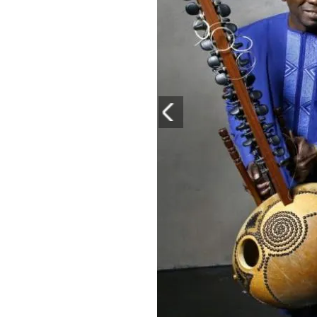
PLAYLIST
NEWS
FOTO
CONCORSI
EVENTI
VIDEO
TV
PRINCIPATO