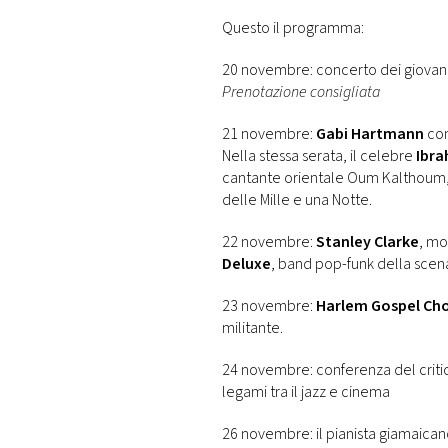
Questo il programma:
20 novembre: concerto dei giovani t
Prenotazione consigliata
21 novembre:
Gabi Hartmann
con
Nella stessa serata, il celebre
Ibra
cantante orientale Oum Kalthoum, 
delle Mille e una Notte.
22 novembre:
Stanley Clarke
, mo
Deluxe
, band pop-funk della scen
23 novembre:
Harlem Gospel Cho
militante.
24 novembre: conferenza del criti
legami tra il jazz e cinema
26 novembre: il pianista giamaica