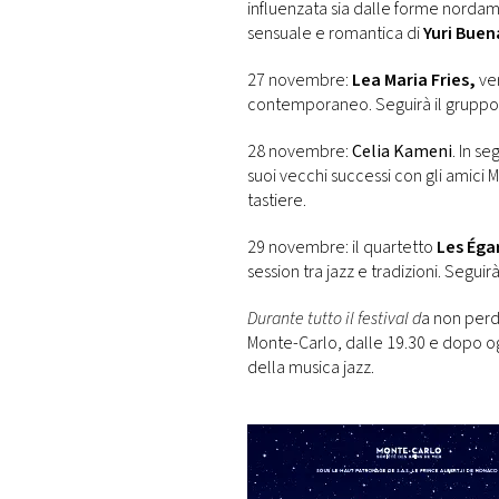
influenzata sia dalle forme nordamer
sensuale e romantica di
Yuri Bue
27 novembre:
Lea Maria Fries,
ve
contemporaneo. Seguirà il gruppo cu
28 novembre:
Celia Kameni
. In se
suoi vecchi successi con gli amici 
tastiere.
29 novembre: il quartetto
Les Éga
session tra jazz e tradizioni. Seguir
Durante tutto il festival d
a non perde
Monte-Carlo, dalle 19.30 e dopo o
della musica jazz.