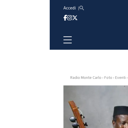
Vai al contenuto
Accedi
Radio Monte Carlo
›
Foto
›
Eventi
›
HOME
RADIO
WEB
RADIO