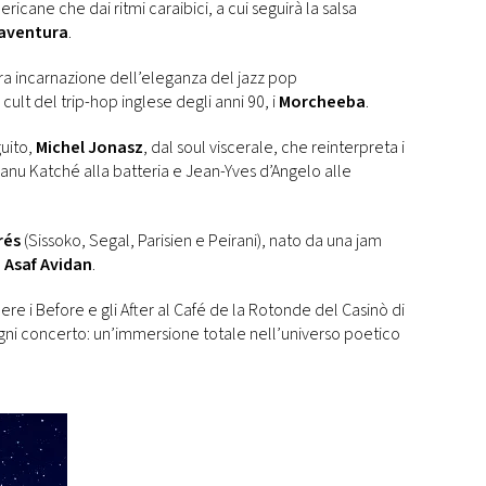
icane che dai ritmi caraibici, a cui seguirà la salsa
naventura
.
ra incarnazione dell’eleganza del jazz pop
lt del trip-hop inglese degli anni 90, i
Morcheeba
.
guito,
Michel Jonasz
, dal soul viscerale, che reinterpreta i
Manu Katché alla batteria e Jean-Yves d’Angelo alle
rés
(Sissoko, Segal, Parisien e Peirani), nato da una jam
à
Asaf Avidan
.
re i Before e gli After al Café de la Rotonde del Casinò di
gni concerto: un’immersione totale nell’universo poetico