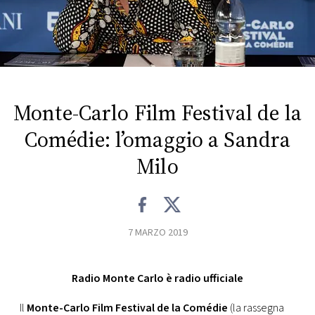
FOTO
CONCORSI
Monte-Carlo Film Festival de la
EVENTI
Comédie: l’omaggio a Sandra
VIDEO
Milo
TV
7 MARZO 2019
PRINCIPATO
DI
MONACO
Radio Monte Carlo è radio ufficiale
RMC
Il
Monte-Carlo Film Festival de la Comédie
(la rassegna