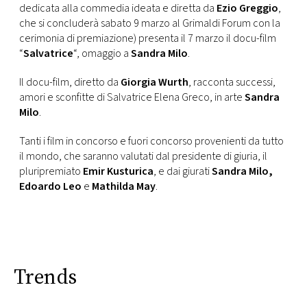
CONSIGLIA
dedicata alla commedia ideata e diretta da
Ezio Greggio
,
che si concluderà sabato 9 marzo al Grimaldi Forum con la
cerimonia di premiazione) presenta il 7 marzo il docu-film
“
Salvatrice
“, omaggio a
Sandra Milo
.
Il docu-film, diretto da
Giorgia Wurth
, racconta successi,
amori e sconfitte di Salvatrice Elena Greco, in arte
Sandra
Milo
.
Tanti i film in concorso e fuori concorso provenienti da tutto
il mondo, che saranno valutati dal presidente di giuria, il
pluripremiato
Emir Kusturica
, e dai giurati
Sandra Milo,
Edoardo Leo
e
Mathilda May
.
Trends