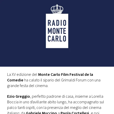
FOTO
CONCORSI
EVENTI
VIDEO
TV
La XV edizione del
Monte Carlo Film Festival de la
Comedie
ha calato il sipario del Grimaldi Forum con una
PRINCIPATO
grande festa del cinema.
DI
MONACO
Ezio Greggio
, perfetto padrone di casa, insieme a Lorella
Boccia in uno sfavillante abito lungo, ha accompagnato sul
palco tanti ospiti, con la presenza del meglio del cinema
RMC
italiano: da
Gabriele Muccino
a
Paola Cortellesi
, e poi