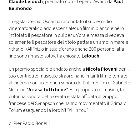
Claude Lelouch
, premiato con il Legend Award da
Paul
Belmondo
.
Il regista premio Oscar ha raccontato il suo esordio
cinematografico adolescenziale: un film in bianco e nero
intitolato Il pescatore in cui per un’ora e mezza si vedeva
solamente il pescatore del titolo gettare un amo in mare e
ritirarlo. «All’inizio in sala c’erano anche 200 persone, alla
fine sono rimasto solo», ha chiosato
Lelouch
.
Un premio speciale è andato anche a
Nicola Piovani
per il
suo contributo musicale straordinario in tanti film e tornato
al cinema con la colonna sonora dell’ultimo film di Gabriele
Muccino “
A casa tutti bene
“. E, a proposito di musica, la
colonna sonora della serata è stata affidata al gruppo
francese dei Synapson che hanno movimentato il Grimaldi
Forum eseguendo la loro hit “All In You”.
di Pier Paolo Bonelli