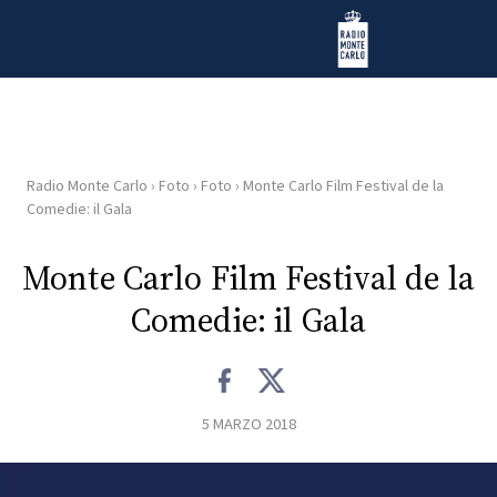
Vai al contenuto
Radio Monte Carlo
Radio Monte Carlo
›
Foto
›
Foto
›
Monte Carlo Film Festival de la
HOME
Comedie: il Gala
RADIO
Monte Carlo Film Festival de la
Comedie: il Gala
WEB
RADIO
PLAYLIST
5 MARZO 2018
NEWS