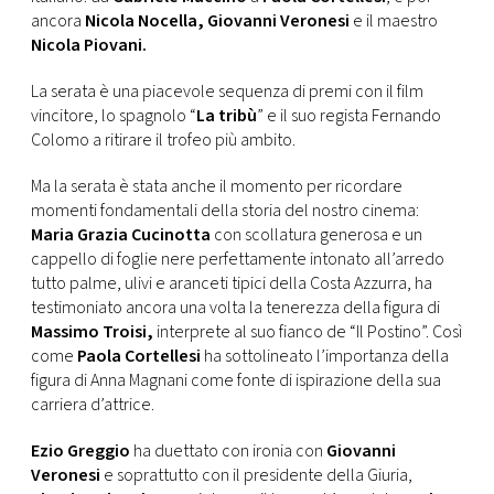
CONSIGLIA
ancora
Nicola Nocella, Giovanni Veronesi
e il maestro
Nicola Piovani.
La serata è una piacevole sequenza di premi con il film
vincitore, lo spagnolo “
La tribù
” e il suo regista Fernando
Colomo a ritirare il trofeo più ambito.
Ma la serata è stata anche il momento per ricordare
momenti fondamentali della storia del nostro cinema:
Maria Grazia Cucinotta
con scollatura generosa e un
cappello di foglie nere perfettamente intonato all’arredo
tutto palme, ulivi e aranceti tipici della Costa Azzurra, ha
testimoniato ancora una volta la tenerezza della figura di
Massimo Troisi,
interprete al suo fianco de “Il Postino”. Così
come
Paola Cortellesi
ha sottolineato l’importanza della
figura di Anna Magnani come fonte di ispirazione della sua
carriera d’attrice.
Ezio Greggio
ha duettato con ironia con
Giovanni
Veronesi
e soprattutto con il presidente della Giuria,