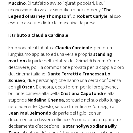
Muccino
. Di tutt’altro avviso i giurati popolari, il cui
riconoscimento va alla simpatica black comedy “
The
Legend of Barney Thompson
“, di
Robert Carlyle
, al suo
esordio assoluto dietro la macchina da presa.
Il tributo a Claudia Cardinale
Emozionante il tributo a
Claudia Cardinale
: per lei un
lunghissimo applauso ed una vera e propria
standing
ovation
da parte della platea del Grimaldi Forum. Come
descrivere, poi, la commozione provata per la coppia d’oro
del cinema italiano,
Dante Ferretti e Francesca Lo
Schiavo
, due personaggi che hanno una certa confidenza
con gli
Oscar
. E ancora, ecco i premi per la loro giovane,
brillante carriera alla bella
Cristiana Capotondi
e alla
stupenda
Madalina Ghenea
, sensuale nel suo abito lungo
nero aderente. Questo, senza dimenticare l’omaggio a
Jean Paul Belmondo
da parte del figlio, con un
documentario davvero efficace. A completare un parterre
decisamente d’eccezione, la
star hollywoodiana Billy
Zane
– il cattivo di “Titanic”, tanto per capirci -, e il geniale