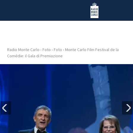
Vai al contenuto
Radio Monte Carlo
Radio Monte Carlo
›
Foto
›
Foto
›
Monte Carlo Film Festival de la
HOME
Comédie: il Gala di Premiazione
RADIO
WEB
RADIO
PLAYLIST
NEWS