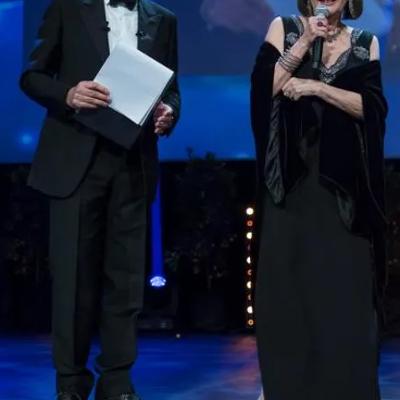
FOTO
CONCORSI
EVENTI
VIDEO
TV
PRINCIPATO
DI
MONACO
RMC