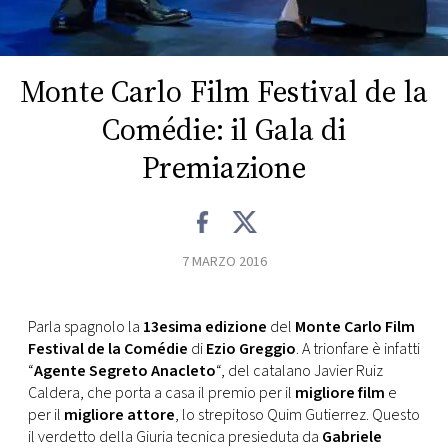
CONSIGLIA
Monte Carlo Film Festival de la
Comédie: il Gala di
Premiazione
7 MARZO 2016
Parla spagnolo la
13esima edizione
del
Monte Carlo Film
Festival de la Comédie
di
Ezio Greggio
. A trionfare è infatti
“
Agente Segreto Anacleto
“, del catalano Javier Ruiz
Caldera, che porta a casa il premio per il
migliore film
e
per il
migliore attore
, lo strepitoso Quim Gutierrez. Questo
il verdetto della Giuria tecnica presieduta da
Gabriele