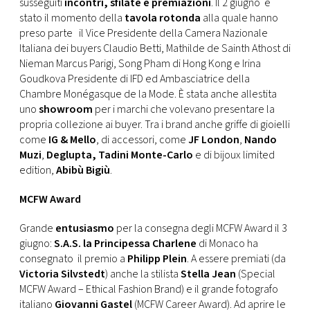
susseguiti
incontri, sfilate e premiazioni
. Il 2 giugno è
stato il momento della
tavola rotonda
alla quale hanno
preso parte il Vice Presidente della Camera Nazionale
Italiana dei buyers Claudio Betti, Mathilde de Sainth Athost di
Nieman Marcus Parigi, Song Pham di Hong Kong e Irina
Goudkova Presidente di IFD ed Ambasciatrice della
Chambre Monégasque de la Mode. È stata anche allestita
uno
showroom
per i marchi che volevano presentare la
propria collezione ai buyer. Tra i brand anche griffe di gioielli
come
IG & Mello
, di accessori, come
JF London
,
Nando
Muzi
,
Deglupta,
Tadini Monte-Carlo
e di bijoux limited
edition,
Abibù Bigiù
.
MCFW Award
Grande
entusiasmo
per la consegna degli MCFW Award il 3
giugno:
S.A.S. la Principessa Charlene
di Monaco ha
consegnato il premio a
Philipp Plein
. A essere premiati (da
Victoria Silvstedt
) anche la stilista
Stella Jean
(Special
MCFW Award – Ethical Fashion Brand) e il grande fotografo
italiano
Giovanni Gastel
(MCFW Career Award). Ad aprire le