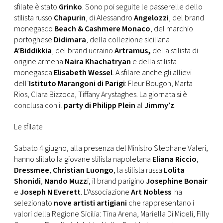
sfilate è stato
Grinko
. Sono poi seguite le passerelle dello
stilista russo
Chapurin
, di Alessandro
Angelozzi
, del brand
monegasco
Beach & Cashmere Monaco
, del marchio
portoghese
Didimara
, della collezione siciliana
A’Biddikkia
, del brand ucraino
Artramus,
della stilista di
origine armena
Naira Khachatryan
e della stilista
monegasca
Elisabeth Wessel
. A sfilare anche gli allievi
dell’
Istituto Marangoni di Parigi
: Fleur Bougon, Marta
Rios, Clara Bizzoca, Tiffany Arystaghes. La giornata si è
conclusa con il
party di Philipp Plein
al
Jimmy’z
.
Le sfilate
Sabato 4 giugno, alla presenza del Ministro Stephane Valeri,
hanno sfilato la giovane stilista napoletana
Eliana Riccio
,
Dressmee
,
Christian Luongo
, la stilista russa
Lolita
Shonidi
,
Nando Muzz
i, il brand parigino
Josephine Bonair
e
Joseph N Everett
. L’Associazione
Art Nobless
ha
selezionato
nove artisti artigiani
che rappresentano i
valori della Regione Sicilia: Tina Arena, Mariella Di Miceli, Filly