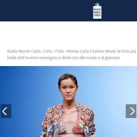
Vai al contenuto
Radio Monte Carlo
Radio Monte Carlo
›
Foto
›
Foto
›
Monte-Carlo Fashion Week: le foto più
HOME
belle dell’evento monegasco dedicato alla moda e al glamour
RADIO
WEB
RADIO
PLAYLIST
NEWS