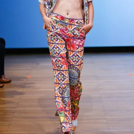
FOTO
CONCORSI
EVENTI
VIDEO
TV
PRINCIPATO
DI
MONACO
RMC