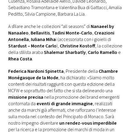
Cusenza, Rosalia Adelaide Aiello, Davide Leonardo,
Sebastiano Tramontana e Valentina Bua di Gattacci, Amalia
Peditto, Silvia Campione, Barbara La Lia.
A sfilare anche le collezioni “all seasons” di
Nanaeel by
Nanaaleo
,
Bellavitis
,
Tadini Monte-Carlo
,
Creazioni
Antonella
,
Iuliana Miha
i (accessoriata con i gioielli di
Stardust – Monte Carlo
),
Christine Kostoff
, la collezione
della stilista araba
Shalemar Sharbatly
,
Carlo Ramello
e
Rhea Costa
.
Federica Nardoni Spinetta
, Presidente della
Chambre
Monégasque de la Mode
, ha dichiarato: «Siamo molto
contenti dei risultati raggiunti con questa edizione della
MCFW e soprattutto del fatto che si sta delineando una
missione precisa
nella promozione dei brand emergenti
contornata da
eventi di grande immagine
, realizzati
anche da marchi già affermati, che rafforzano l’interesse
sulla moda nel contesto del Principato di Monaco. Sarà
nostro impegno diventare
un rendez-vous imperdibile
per la ricerca e la promozione dei marchi di moda in un