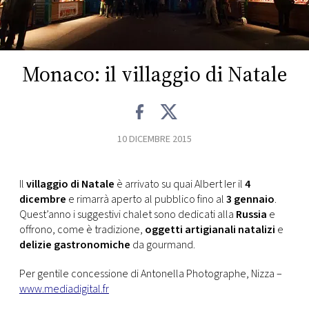
FOTO
CONCORSI
Monaco: il villaggio di Natale
EVENTI
10 DICEMBRE 2015
VIDEO
Il
villaggio di Natale
è arrivato su quai Albert Ier il
4
TV
dicembre
e rimarrà aperto al pubblico fino al
3 gennaio
.
Quest’anno i suggestivi chalet sono dedicati alla
Russia
e
PRINCIPATO
offrono, come è tradizione,
oggetti artigianali natalizi
e
DI
delizie gastronomiche
da gourmand.
MONACO
Per gentile concessione di Antonella Photographe, Nizza –
www.mediadigital.fr
RMC