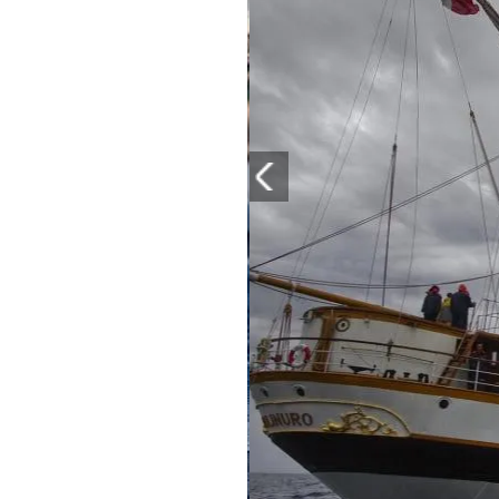
PLAYLIST
NEWS
FOTO
CONCORSI
EVENTI
VIDEO
TV
PRINCIPATO