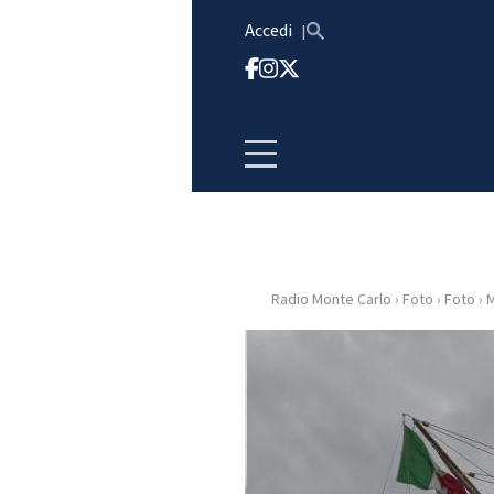
Vai al contenuto
Accedi
Radio Monte Carlo
›
Foto
›
Foto
›
M
HOME
RADIO
WEB
RADIO