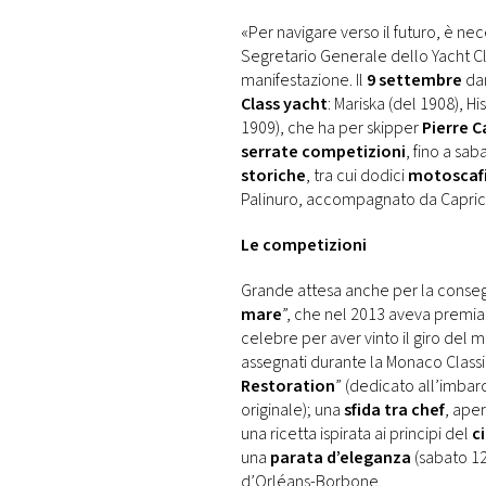
«Per navigare verso il futuro, è ne
Segretario Generale dello Yacht 
manifestazione. Il
9 settembre
dan
Class yacht
: Mariska (del 1908), H
1909), che ha per skipper
Pierre C
serrate competizioni
, fino a sa
storiche
, tra cui dodici
motoscafi
Palinuro, accompagnato da Capricia
Le competizioni
Grande attesa anche per la conse
mare
”, che nel 2013 aveva premi
celebre per aver vinto il giro del mo
assegnati durante la Monaco Classi
Restoration
” (dedicato all’imbar
originale); una
sfida tra chef
, ape
una ricetta ispirata ai principi del
c
una
parata d’eleganza
(sabato 12
d’Orléans-Borbone.