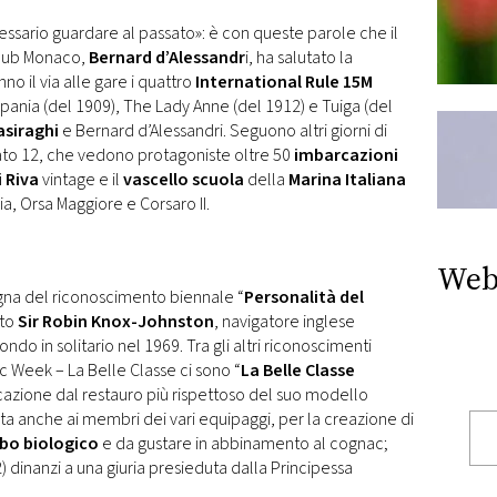
cessario guardare al passato»: è con queste parole che il
Club Monaco,
Bernard d’Alessandr
i, ha salutato la
no il via alle gare i quattro
International Rule 15M
ispania (del 1909), The Lady Anne (del 1912) e Tuiga (del
asiraghi
e Bernard d’Alessandri. Seguono altri giorni di
bato 12, che vedono protagoniste oltre 50
imbarcazioni
 Riva
vintage e il
vascello scuola
della
Marina Italiana
, Orsa Maggiore e Corsaro II.
Web
gna del riconoscimento biennale “
Personalità del
ato
Sir Robin Knox-Johnston
, navigatore inglese
ndo in solitario nel 1969. Tra gli altri riconoscimenti
c Week – La Belle Classe ci sono “
La Belle Classe
cazione dal restauro più rispettoso del suo modello
rta anche ai membri dei vari equipaggi, per la creazione di
ibo biologico
e da gustare in abbinamento al cognac;
) dinanzi a una giuria presieduta dalla Principessa