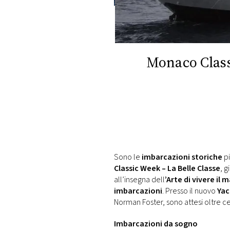
DI
MONACO
RMC
CONSIGLIA
Monaco Class
Sono le
imbarcazioni storiche
pi
Classic Week – La Belle Classe
, 
all’insegna dell
’Arte di vivere il 
imbarcazioni
. Presso il nuovo
Yac
Norman Foster, sono attesi oltre c
Imbarcazioni da sogno