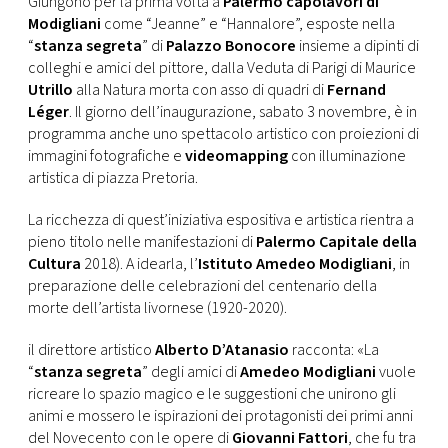
Giungono per la prima volta a
Palermo
capolavori di
Modigliani
come “Jeanne” e “Hannalore”, esposte nella
“
stanza segreta
” di
Palazzo Bonocore
insieme a dipinti di
colleghi e amici del pittore, dalla Veduta di Parigi di Maurice
Utrillo
alla Natura morta con asso di quadri di
Fernand
Léger
. Il giorno dell’inaugurazione, sabato 3 novembre, è in
programma anche uno spettacolo artistico con proiezioni di
immagini fotografiche e
videomapping
con illuminazione
artistica di piazza Pretoria.
La ricchezza di quest’iniziativa espositiva e artistica rientra a
pieno titolo nelle manifestazioni di
Palermo Capitale della
Cultura
2018). A idearla, l’
Istituto Amedeo Modigliani
, in
preparazione delle celebrazioni del centenario della
morte dell’artista livornese (1920-2020).
il direttore artistico
Alberto D’Atanasio
racconta: «La
“
stanza segreta
” degli amici di
Amedeo Modigliani
vuole
ricreare lo spazio magico e le suggestioni che unirono gli
animi e mossero le ispirazioni dei protagonisti dei primi anni
del Novecento con le opere di
Giovanni Fattori
, che fu tra