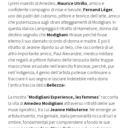
i primi maestri di Amedeo,
Maurice Utrillo
, amico e
confidente compagno di risse e bevute,
Fernand Léger
,
uno dei padri del cubismo, pittore e teorico dell’arte, amico
che polemizzava sugli strani atteggiamenti di Modigliani. In
questa stanza campeggia il ritratto di Hannelore, donna dal
destino segnato che
Modigliani
ritrasse perché fosse
eterno il suo dannato ricordo di donna e madre. E poi il
ritratto di Jeanne dipinto su un telo, che racconterà di un
altro importante amico, Paul Alexandre, medico militare
che regalò al pittore italiano delle lenzuola delle truppe
marocchine arruolate nell’esercito francese, perché, pur
nell’indigenza, il genio dell’artista potesse continuare a
tracciare il suo segno e lasciare indelebile nella storia
l’antica traccia della
Bellezza
».
La mostra “
Modigliani Experience, les femmes
” racconta
la vita di
Amedeo Modigliani
attraverso i ritratti delle sue
muse ispiratrici, tra cui
Jeanne Hébuterne
. Ne emerge un
artista irruento, ma geniale, dalla personalità ricca di luci e
ombre, fondamentali per comprendere a fondo le sue