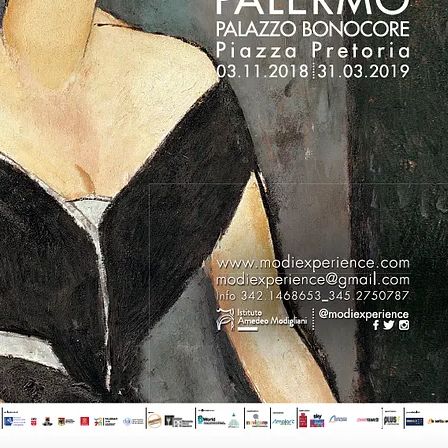
FOTO
CONCORSI
EVENTI
VIDEO
TV
PRINCIPATO
DI
MONACO
RMC