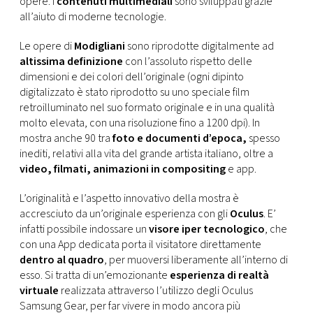
opere. I
contenuti multimediali
sono sviluppati grazie
all’aiuto di moderne tecnologie.
Le opere di
Modigliani
sono riprodotte digitalmente ad
altissima definizione
con l’assoluto rispetto delle
dimensioni e dei colori dell’originale (ogni dipinto
digitalizzato è stato riprodotto su uno speciale film
retroilluminato nel suo formato originale e in una qualità
molto elevata, con una risoluzione fino a 1200 dpi). In
mostra anche 90 tra
foto e documenti d’epoca,
spesso
inediti, relativi alla vita del grande artista italiano, oltre a
video, filmati, animazioni in compositing
e app.
L’originalità e l’aspetto innovativo della mostra è
accresciuto da un’originale esperienza con gli
Oculus
. E’
infatti possibile indossare un
visore iper tecnologico
, che
con una App dedicata porta il visitatore direttamente
dentro al quadro
, per muoversi liberamente all’interno di
esso. Si tratta di un’emozionante
esperienza di realtà
virtuale
realizzata attraverso l’utilizzo degli Oculus
Samsung Gear, per far vivere in modo ancora più