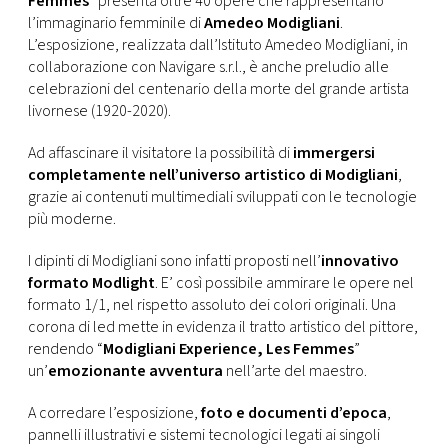
Femmes
” presenta oltre 40 opere che rappresentano
l’immaginario femminile di
Amedeo Modigliani
.
L’esposizione, realizzata dall’Istituto Amedeo Modigliani, in
collaborazione con Navigare s.r.l., è anche preludio alle
celebrazioni del centenario della morte del grande artista
livornese (1920-2020).
Ad affascinare il visitatore la possibilità di
immergersi
completamente nell’universo artistico di Modigliani
,
grazie ai contenuti multimediali sviluppati con le tecnologie
più moderne.
I dipinti di Modigliani sono infatti proposti nell’
innovativo
formato Modlight
. E’ così possibile ammirare le opere nel
formato 1/1, nel rispetto assoluto dei colori originali. Una
corona di led mette in evidenza il tratto artistico del pittore,
rendendo “
Modigliani Experience, Les Femmes
”
un’
emozionante avventura
nell’arte del maestro.
A corredare l’esposizione,
foto e documenti d’epoca
,
pannelli illustrativi e sistemi tecnologici legati ai singoli