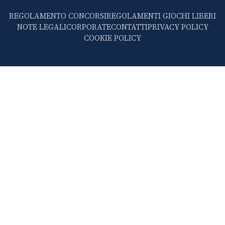
REGOLAMENTO CONCORSI
REGOLAMENTI GIOCHI LIBERI
NOTE LEGALI
CORPORATE
CONTATTI
PRIVACY POLICY
COOKIE POLICY