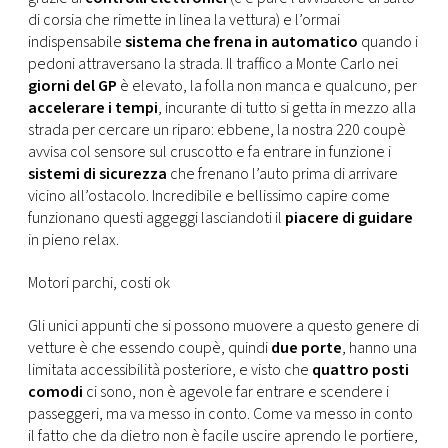
di corsia che rimette in linea la vettura) e l’ormai
indispensabile
sistema che frena in automatico
quando i
pedoni attraversano la strada. Il traffico a Monte Carlo nei
giorni del GP
è elevato, la folla non manca e qualcuno, per
accelerare i tempi
, incurante di tutto si getta in mezzo alla
strada per cercare un riparo: ebbene, la nostra 220 coupè
avvisa col sensore sul cruscotto e fa entrare in funzione i
sistemi di sicurezza
che frenano l’auto prima di arrivare
vicino all’ostacolo. Incredibile e bellissimo capire come
funzionano questi aggeggi lasciandoti il
piacere di guidare
in pieno relax.
Motori parchi, costi ok
Gli unici appunti che si possono muovere a questo genere di
vetture è che essendo coupè, quindi
due porte
, hanno una
limitata accessibilità posteriore, e visto che
quattro posti
comodi
ci sono, non è agevole far entrare e scendere i
passeggeri, ma va messo in conto. Come va messo in conto
il fatto che da dietro non è facile uscire aprendo le portiere,