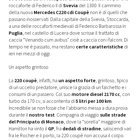
CONSIGLIA
roccaforte di Federico II di
Svevia
del 1300. Il cammino
della nuova
Mercedes C220 cdi Coupè
non è di quelli che
passano inosservati. Dalla capitale della Svevia, Stoccarda,
a una delle roccaforti medievali di Federico Barbarossa in
Puglia
, nel castello di Lucera dove scrisse il trattato di
caccia “Venando cum avibus” cioè a caccia con i falconi. Di
tempo ne è passato, ma restano
certe caratteristiche
di
ieri nei mezzi di oggi.
Un aspetto grintoso
La
220 coupè
, infatti, ha
un aspetto forte
, grintoso, tipico
di un uccello predatore, unisce la grazia di un falchetto e i
consumi di un passero. Col suo
motore diesel 2170 cc
, con
turbo da 170 cv, si accontenta di
5 litri per 100 km
.
Incredibile se non fosse che l’abbiamo messa a dura prova
durante il
nostro test
. Compagna di viaggio
sulle strade
del Principato di Monaco
, dove la “sorella” maggiore di
Hamilton ha vinto il
GP
, fra
dedali di stradine
, saliscendi vari
fra le Rocher e il porto, la 220 coupè non accusa il colpo.