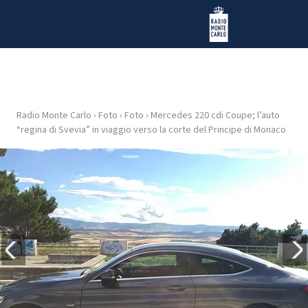
Vai al contenuto
Radio Monte Carlo
Radio Monte Carlo
›
Foto
›
Foto
›
Mercedes 220 cdi Coupe; l’auto
HOME
“regina di Svevia” in viaggio verso la corte del Principe di Monaco
RADIO
WEB
RADIO
PLAYLIST
NEWS