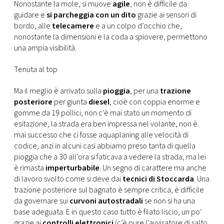
Nonostante la mole, si muove
agile
, non è difficile da
guidare e
si parcheggia con un dito
grazie ai sensori di
bordo, alle
telecamere
e a un colpo d’occhio che,
nonostante la dimensioni e la coda a spiovere, permettono
una ampia visibilità.
Tenuta al top
Ma il meglio è arrivato sulla
pioggia
, per una
trazione
posteriore
per giunta
diesel
, cioè con coppia enorme e
gomme da 19 pollici, non c’è mai stato un momento di
esitazione, la strada era ben impressa nel volante, non è
mai successo che ci fosse aquaplaning alle velocità di
codice, anzi in alcuni casi abbiamo preso tanta di quella
pioggia che a 30 all’ora si faticava a vedere la strada, ma lei
è rimasta
imperturbabile
. Un segno di carattere ma anche
di lavoro svolto come si deve dai
tecnici di Stoccarda
. Una
trazione posteriore sul bagnato è sempre critica, è difficile
da governare sui
curvoni autostradali
se non si ha una
base adeguata. E in questo caso tutto è filato liscio, un po’
grazie ai
controlli elettronici
(c’è pure l’avvisatore di salto