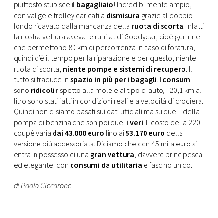
piuttosto stupisce il
bagagliaio
! Incredibilmente ampio,
con valige e trolley caricati a
dismisura
grazie al doppio
fondo ricavato dalla mancanza della
ruota di scorta
. Infatti
la nostra vettura aveva le runflat di Goodyear, cioè gomme
che permettono 80 km di percorrenza in caso di foratura,
quindi c’è il tempo per la riparazione e per questo, niente
ruota di scorta,
niente pompe e sistemi di recupero
. Il
tutto si traduce in
spazio in più per i bagagli
. I
consum
i
sono
ridicoli
rispetto alla mole e al tipo di auto, i 20,1 km al
litro sono stati fatti in condizioni reali e a velocità di crociera.
Quindi non ci siamo basati sui dati ufficiali ma su quelli della
pompa di benzina che son poi quelli
veri
. Il costo della 220
coupè varia
dai 43.000 euro
fino ai
53.170 euro
della
versione più accessoriata. Diciamo che con 45 mila euro si
entra in possesso di una
gran vettura
, davvero principesca
ed elegante, con
consumi da utilitaria
e fascino unico.
di Paolo Ciccarone