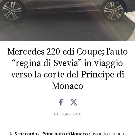
FOTO
CONCORSI
EVENTI
Mercedes 220 cdi Coupe; l’auto
“regina di Svevia” in viaggio
VIDEO
verso la corte del Principe di
TV
Monaco
PRINCIPATO
DI
MONACO
6 GIUGNO 2016
RMC
Da
Stoccarda
al
Principato di Monaco
passando per una