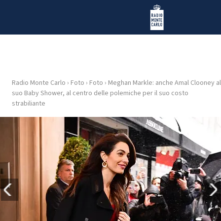
Vai al contenuto
Radio Monte Carlo
Radio Monte Carlo
›
Foto
›
Foto
›
Meghan Markle: anche Amal Clooney al
HOME
suo Baby Shower, al centro delle polemiche per il suo costo
strabiliante
RADIO
WEB
RADIO
PLAYLIST
NEWS