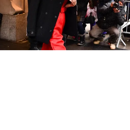
FOTO
CONCORSI
EVENTI
VIDEO
TV
PRINCIPATO
DI
MONACO
RMC