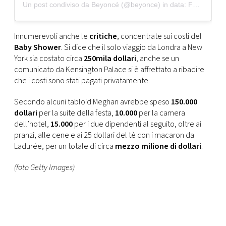
Un post condiviso da Beyoncé (@beyonce)
in data:
Feb 20, 2019 at 2:49 PST
Innumerevoli anche le
critiche
, concentrate sui costi del
Baby Shower
. Si dice che il solo viaggio da Londra a New
York sia costato circa
250mila dollari
, anche se un
comunicato da Kensington Palace si è affrettato a ribadire
che i costi sono stati pagati privatamente.
Secondo alcuni tabloid Meghan avrebbe speso
150.000
dollari
per la suite della festa,
10.000
per la camera
dell’hotel,
15.000
per i due dipendenti al seguito, oltre ai
pranzi, alle cene e ai 25 dollari del tè con i macaron da
Ladurée, per un totale di circa
mezzo milione di dollari
.
(foto Getty Images)