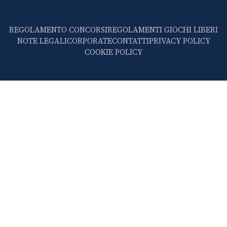
REGOLAMENTO CONCORSI
REGOLAMENTI GIOCHI LIBERI
NOTE LEGALI
CORPORATE
CONTATTI
PRIVACY POLICY
COOKIE POLICY