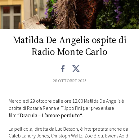
FOTO
CONCORSI
Matilda De Angelis ospite di
EVENTI
Radio Monte Carlo
VIDEO
28 OTTOBRE 2025
TV
Mercoledì 29 ottobre dalle ore 12.00 Matilda De Angelis è
PRINCIPATO
per presentare il
ospite di Rosaria Renna e Filippo Firli
DI
film
“Dracula – L’amore perduto
“
.
MONACO
La pellicola, diretta da Luc Besson, è interpretata anche da
RMC
Caleb Landry Jones, Christoph Waltz, Zoë Bleu, Ewens Abid