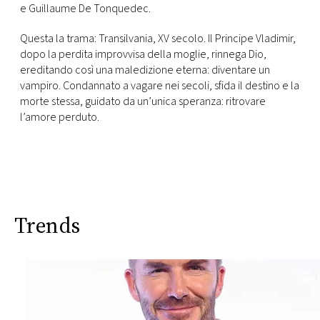
CONSIGLIA
e Guillaume De Tonquedec.
Questa la trama:
Transilvania,
XV secolo
.
I
l P
rincipe
Vladimir
,
dopo la perdita improvvisa della moglie,
rinnega
Dio,
ereditando così una maledizione eterna: diventa
re
un
vampiro
.
Condannato a vagare nei
secoli
, sfida il destino e la
morte stessa, guidato da un’unica speranza: ritrovare
l’amore
perduto.
Trends