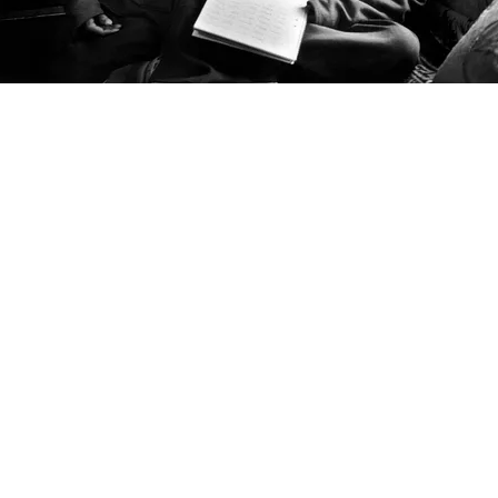
FOTO
CONCORSI
EVENTI
VIDEO
TV
PRINCIPATO
DI
MONACO
RMC