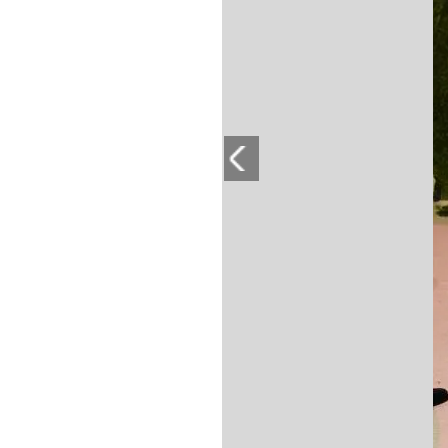
PLAYLIST
NEWS
FOTO
CONCORSI
EVENTI
VIDEO
TV
PRINCIPATO