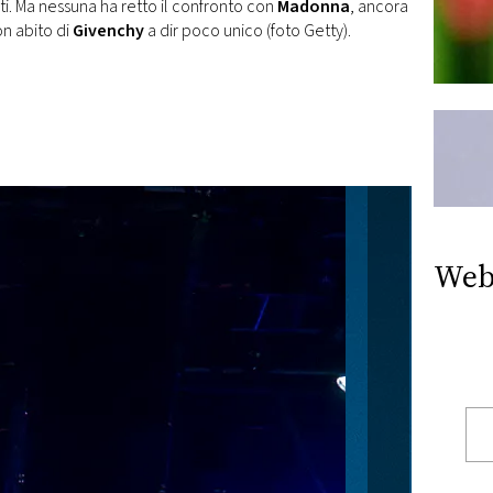
i. Ma nessuna ha retto il confronto con
Madonna
, ancora
on abito di
Givenchy
a dir poco unico (foto Getty).
Web