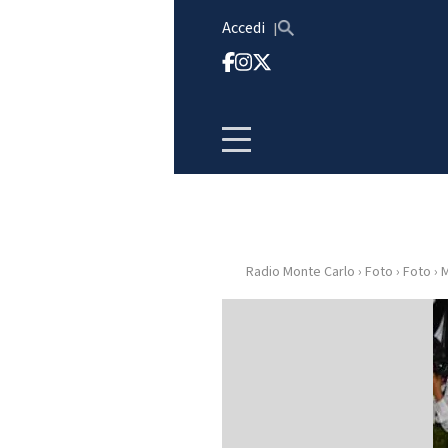
Vai al contenuto
Accedi
Radio Monte Carlo
›
Foto
›
Foto
›
M
HOME
RADIO
WEB
RADIO