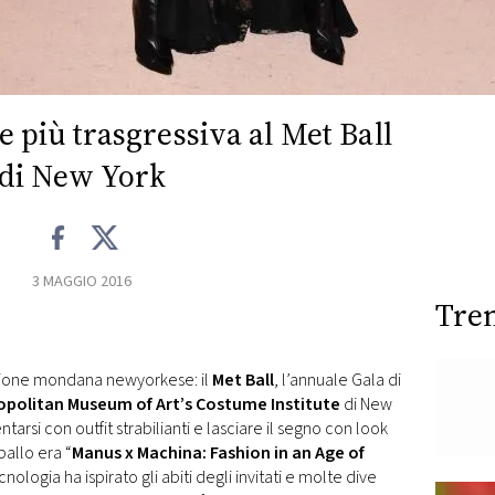
più trasgressiva al Met Ball
di New York
3 MAGGIO 2016
Tre
stagione mondana newyorkese: il
Met Ball
, l’annuale Gala di
opolitan Museum of Art’s Costume Institute
di New
tarsi con outfit strabilianti e lasciare il segno con look
allo era “
Manus x Machina: Fashion in an Age of
nologia ha ispirato gli abiti degli invitati e molte dive