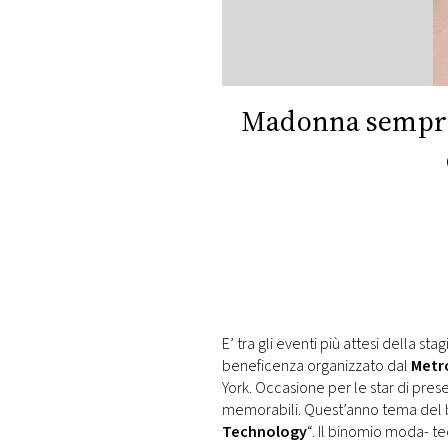
DI
MONACO
RMC
CONSIGLIA
Madonna sempre 
E’ tra gli eventi più attesi della 
beneficenza organizzato dal
Metr
York. Occasione per le star di presen
memorabili. Quest’anno tema del b
Technology
“. Il binomio moda- tec