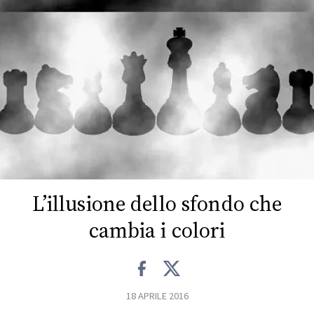
FOTO
CONCORSI
EVENTI
VIDEO
TV
L’illusione dello sfondo che
cambia i colori
PRINCIPATO
DI
MONACO
18 APRILE 2016
RMC