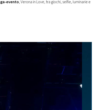
ga-evento
, Verona in Love, tra giochi, selfie, luminarie e