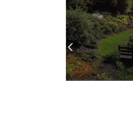
PLAYLIST
NEWS
FOTO
CONCORSI
EVENTI
VIDEO
TV
PRINCIPATO