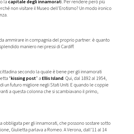
io la
capitale degli innamorat
i. Per rendere però più
perché non visitare il Museo dell’Erotismo? Un modo ironico
nza.
da ammirare in compagnia del proprio partner: è quanto
 splendido maniero nei pressi di Cardiff.
cittadina secondo la quale è bene per gli innamorati
etta “
kissing post
” a
Ellis Island
. Qui, dal 1892 al 1954,
i un futuro migliore negli Stati Uniti. E quando le coppie
vanti a questa colonna che si scambiavano il primo,
ta obbligata per gli innamorati, che possono sostare sotto
zione, Giulietta parlava a Romeo. A Verona, dall’11 al 14