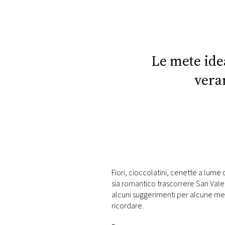
DI
MONACO
RMC
CONSIGLIA
Le mete ide
vera
Fiori, cioccolatini, cenette a lum
sia romantico trascorrere San Valent
alcuni suggerimenti per alcune met
ricordare.