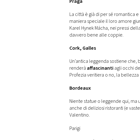
Praga
La città è già di per sé romantica 
maniera speciale il loro amore giu
Karel Hynek Mácha, nei pressi dell
davvero bene alle coppie.
Cork, Galles
Un’antica leggenda sostiene che, b
renderà
affascinanti
agli occhi de
Profezia veritiera o no, la bellezza
Bordeaux
Niente statue o leggende qui, ma u
anche di deliziosi ristoranti (e vas
Valentino.
Parigi