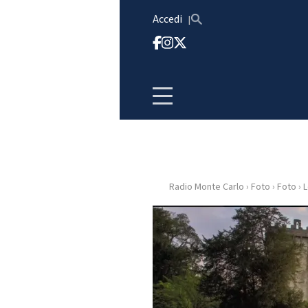
Vai al contenuto
Accedi
Radio Monte Carlo
›
Foto
›
Foto
›
L
HOME
RADIO
WEB
RADIO