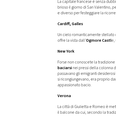
La capitale francese è senza dubb
brioso il giorno di San Valentino, 
e diverso per festeggiare la ricorre
Cardiff, Galles
Un cielo romanticamente stellato 
offre la vista dall’
Ogmore Castl
e,
New York
Forse non conoscete la tradizione 
baciarsi
nei pressi della colonna d
passavano gli emigranti desiderosi d
si ricongiungevano, era proprio da
appassionato bacio.
Verona
La città di Giulietta e Romeo è me
il balcone da cui, secondo la tradi