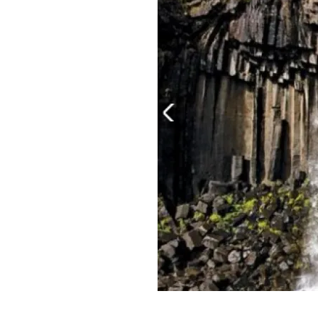
PLAYLIST
NEWS
FOTO
CONCORSI
EVENTI
VIDEO
TV
PRINCIPATO