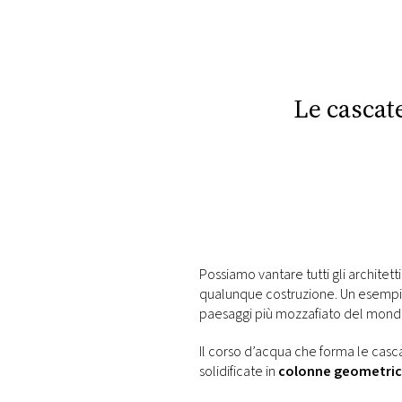
DI
MONACO
RMC
CONSIGLIA
Le cascat
Possiamo vantare tutti gli architett
qualunque costruzione. Un esempi
paesaggi più mozzafiato del mond
Il corso d’acqua che forma le casc
solidificate in
colonne geometric