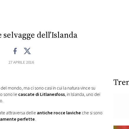
e selvagge dell’Islanda
27 APRILE 2016
Tre
i del mondo, ma ci sono casi in cui la natura vince su
o sono le
cascate di Litlanesfoss
, in Islanda, uno dei
o.
ate attraversa delle
antiche rocce laviche
che si sono
amente perfette
.