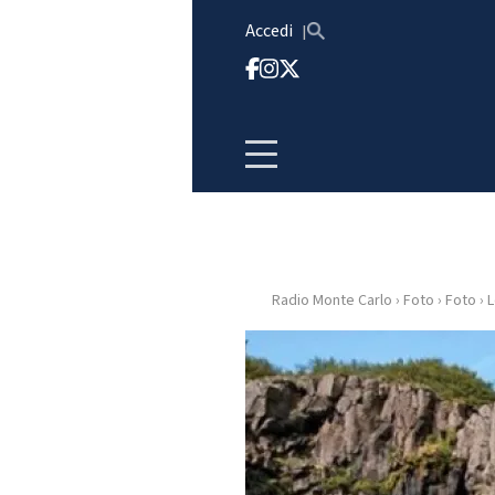
Vai al contenuto
Accedi
Radio Monte Carlo
›
Foto
›
Foto
›
L
HOME
RADIO
WEB
RADIO