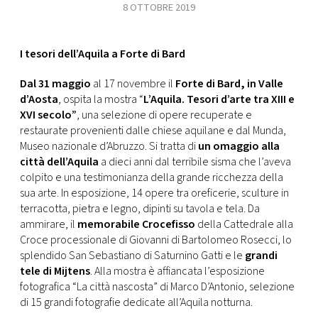
8 OTTOBRE 2019
I tesori dell’Aquila a Forte di Bard
Dal 31 maggio
al 17 novembre il
Forte di Bard, in Valle
d’Aosta
, ospita la mostra “
L’Aquila. Tesori d’arte tra XIII e
XVI secolo”
, una selezione di opere recuperate e
restaurate provenienti dalle chiese aquilane e dal Munda,
Museo nazionale d’Abruzzo. Si tratta di
un omaggio alla
città dell’Aquila
a dieci anni dal terribile sisma che l’aveva
colpito e una testimonianza della grande ricchezza della
sua arte. In esposizione, 14 opere tra oreficerie, sculture in
terracotta, pietra e legno, dipinti su tavola e tela. Da
ammirare, il
memorabile Crocefisso
della Cattedrale alla
Croce processionale di Giovanni di Bartolomeo Rosecci, lo
splendido San Sebastiano di Saturnino Gatti e le
grandi
tele di Mijtens
. Alla mostra è affiancata l’esposizione
fotografica “La città nascosta” di Marco D’Antonio, selezione
di 15 grandi fotografie dedicate all’Aquila notturna.