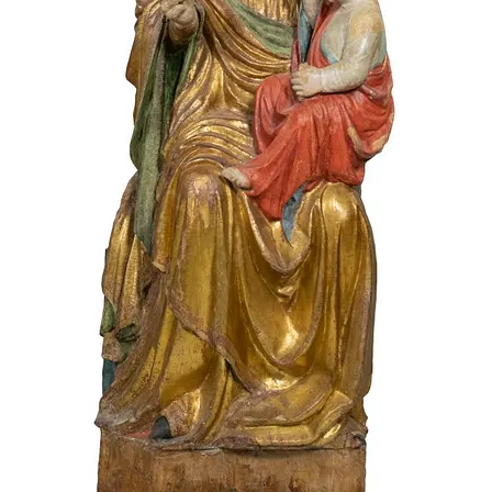
FOTO
CONCORSI
EVENTI
VIDEO
TV
PRINCIPATO
DI
MONACO
RMC