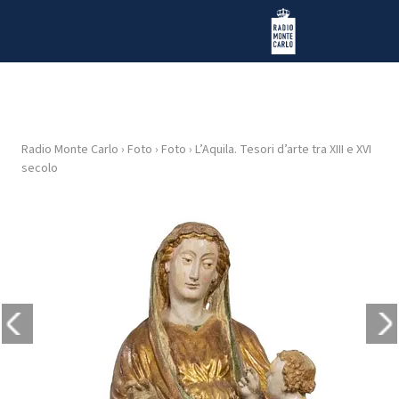
Vai al contenuto
Radio Monte Carlo
Radio Monte Carlo
›
Foto
›
Foto
›
L’Aquila. Tesori d’arte tra XIII e XVI
HOME
secolo
RADIO
WEB
RADIO
PLAYLIST
NEWS