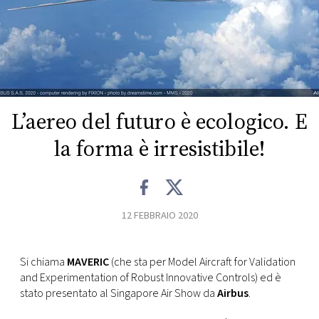
FOTO
CONCORSI
EVENTI
L’aereo del futuro è ecologico. E
la forma è irresistibile!
VIDEO
TV
12 FEBBRAIO 2020
PRINCIPATO
DI
Si chiama
MAVERIC
(che sta per Model Aircraft for Validation
MONACO
and Experimentation of Robust Innovative Controls) ed è
stato presentato al Singapore Air Show da
Airbus
.
RMC