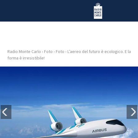
Vai al contenuto
Radio Monte Carlo
Radio Monte Carlo
›
Foto
›
Foto
›
L’aereo del futuro è ecologico. E la
HOME
forma è irresistibile!
RADIO
WEB
RADIO
PLAYLIST
NEWS